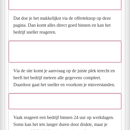
Hoe vraag ik een offerte aan bij Realher Bouw?
Dat doe je het makkelijkst via de offerteknop op deze
pagina. Dan komt alles direct goed binnen en kan het
bedrijf sneller reageren.
Waarom moet de aanvraag via de site en niet via
direct contact?
Via de site komt je aanvraag op de juiste plek terecht en
heeft het bedrijf meteen alle gegevens compleet.
Daardoor gaat het sneller en voorkom je misverstanden.
Hoe snel krijg ik reactie op mijn aanvraag?
Vaak reageert een bedrijf binnen 24 uur op werkdagen.
Soms kan het iets langer duren door drukte, maar je