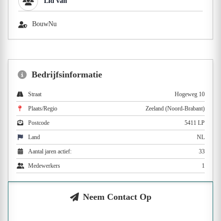
Lid van
BouwNu
Bedrijfsinformatie
Straat
Hogeweg 10
Plaats/Regio
Zeeland (Noord-Brabant)
Postcode
5411 LP
Land
NL
Aantal jaren actief:
33
Medewerkers
1
Neem Contact Op