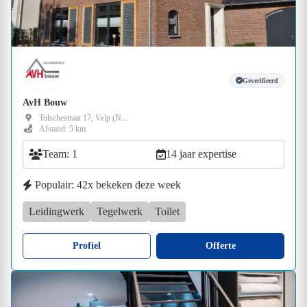
Geverifieerd
AvH Bouw
Tolschestraat 17, Velp (N...
Afstand: 5 km
Team: 1
14 jaar expertise
Populair: 42x bekeken deze week
Leidingwerk
Tegelwerk
Toilet
Profiel
Offerte