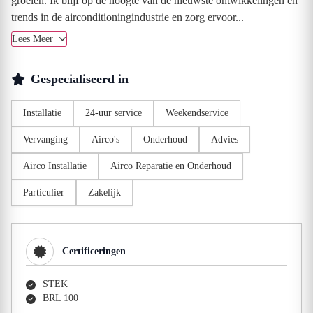
groeien. Ik blijf op de hoogte van de nieuwste ontwikkelingen en
trends in de airconditioningindustrie en zorg ervoor...
Lees Meer
Gespecialiseerd in
Installatie
24-uur service
Weekendservice
Vervanging
Airco's
Onderhoud
Advies
Airco Installatie
Airco Reparatie en Onderhoud
Particulier
Zakelijk
Certificeringen
STEK
BRL 100