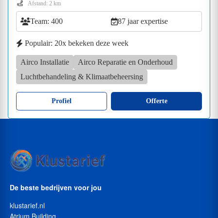
Afstand: 2 km
Team: 400
87 jaar expertise
Populair: 20x bekeken deze week
Airco Installatie
Airco Reparatie en Onderhoud
Luchtbehandeling & Klimaatbeheersing
Profiel
Offerte
De beste bedrijven voor jou
klustarief.nl
Atrium Building