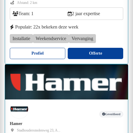
Afstand: 2 km
Team: 1
2 jaar expertise
Populair: 22x bekeken deze week
Installatie
Weekendservice
Vervanging
Profiel
Offerte
Geverifieerd
Hamer
Stadhoudersmolenweg 23, A...