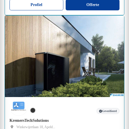
Profiel
Offerte
Geverifieerd
KremersTechSolutions
Winkewijertlaan 18, Apeld...