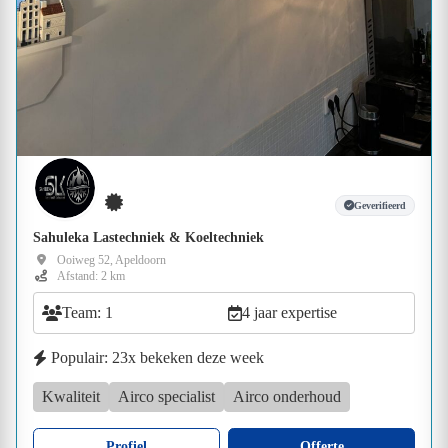
Geverifieerd
Sahuleka Lastechniek & Koeltechniek
Ooiweg 52, Apeldoorn
Afstand: 2 km
Team: 1
4 jaar expertise
Populair: 23x bekeken deze week
Kwaliteit
Airco specialist
Airco onderhoud
Profiel
Offerte