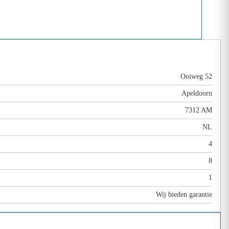
Ooiweg 52
Apeldoorn
7312 AM
NL
4
8
1
Wij bieden garantie