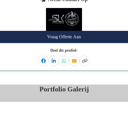
Vraag Offerte Aan
Deel dit profiel:
Facebook
Linkedin
Whatsapp
Email
Kopieer link
Portfolio Galerij