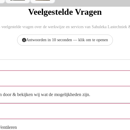
Veelgestelde Vragen
veelgestelde vragen over de werkwijze en services van Sahuleka Lastechniek 
Antwoorden in 10 seconden — klik om te openen
komen jullie ook aan huis opnamen doen?
en door & bekijken wij wat de mogelijkheden zijn.
kun je met een airco ook verwarmen?
entileren