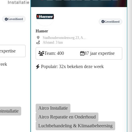
Geverifieerd
Geverifieerd
Hamer
Stadhoudersmolenweg 23, A...
Afstand: 3 km
expertise
Team: 400
87 jaar expertise
week
Populair: 32x bekeken deze week
Airco Installatie
nstallatie
Airco Reparatie en Onderhoud
Luchtbehandeling & Klimaatbeheersing