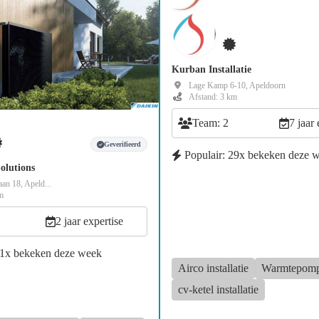
Kurban Installatie
Lage Kamp 6-10, Apeldoorn
Afstand: 3 km
Team: 2
7 jaar 
Geverifieerd
Populair: 29x bekeken deze 
olutions
an 18, Apeld...
m
2 jaar expertise
11x bekeken deze week
Airco installatie
Warmtepompi
cv-ketel installatie