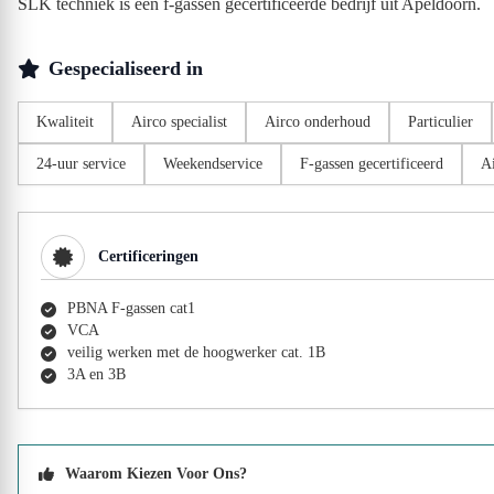
SLK techniek is een f-gassen gecertificeerde bedrijf uit Apeldoorn.
Gespecialiseerd in
Kwaliteit
Airco specialist
Airco onderhoud
Particulier
24-uur service
Weekendservice
F-gassen gecertificeerd
A
Certificeringen
PBNA F-gassen cat1
VCA
veilig werken met de hoogwerker cat. 1B
3A en 3B
Waarom Kiezen Voor Ons?