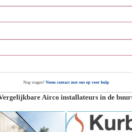
Welk merk Airco's hebben jullie ?
kun je meerdere binnen units op 1 buitendeel instaleren?
Nog vragen?
Neem contact met ons op voor hulp
Vergelijkbare Airco installateurs in de buur