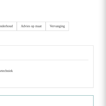
onderhoud
Advies op maat
Vervanging
etechniek