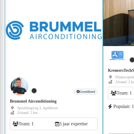
KremersTechS
Winkewijertla
Afstand: 2 k
Geverifieerd
Team: 1
Brummel Airconditioning
Populair: 
Spoorbrugweg 3, Apeldoorn
Afstand: 2 km
Team: 1
3 jaar expertise