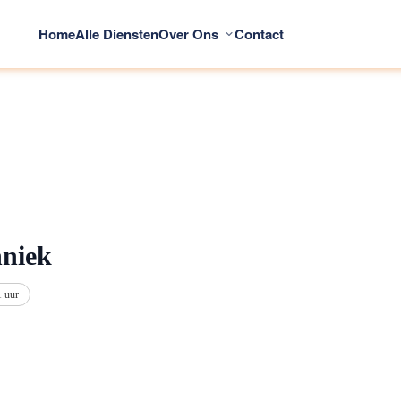
Home
Alle Diensten
Over Ons
Contact
hniek
1 uur