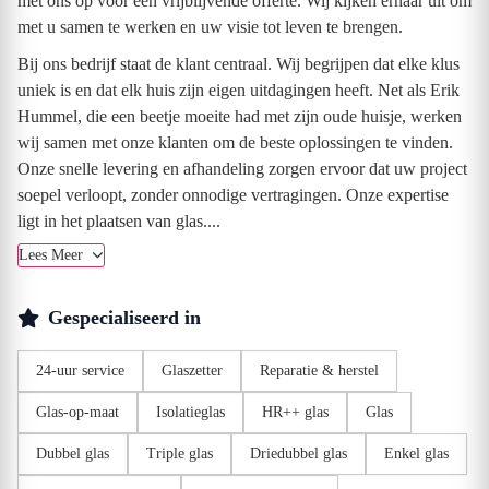
met ons op voor een vrijblijvende offerte. Wij kijken ernaar uit om
met u samen te werken en uw visie tot leven te brengen.
Bij ons bedrijf staat de klant centraal. Wij begrijpen dat elke klus
uniek is en dat elk huis zijn eigen uitdagingen heeft. Net als Erik
Hummel, die een beetje moeite had met zijn oude huisje, werken
wij samen met onze klanten om de beste oplossingen te vinden.
Onze snelle levering en afhandeling zorgen ervoor dat uw project
soepel verloopt, zonder onnodige vertragingen. Onze expertise
ligt in het plaatsen van glas....
Lees Meer
Gespecialiseerd in
24-uur service
Glaszetter
Reparatie & herstel
Glas-op-maat
Isolatieglas
HR++ glas
Glas
Dubbel glas
Triple glas
Driedubbel glas
Enkel glas