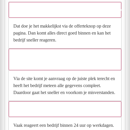
Hoe vraag ik een offerte aan bij Budget-dubbelglas Glasservice G
Dat doe je het makkelijkst via de offerteknop op deze
pagina. Dan komt alles direct goed binnen en kan het
bedrijf sneller reageren.
Waarom moet de aanvraag via de site en niet via
direct contact?
Via de site komt je aanvraag op de juiste plek terecht en
heeft het bedrijf meteen alle gegevens compleet.
Daardoor gaat het sneller en voorkom je misverstanden.
Hoe snel krijg ik reactie op mijn aanvraag?
Vaak reageert een bedrijf binnen 24 uur op werkdagen.