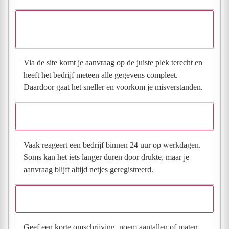
Waarom moet de aanvraag via de site en niet via
direct contact?
Via de site komt je aanvraag op de juiste plek terecht en
heeft het bedrijf meteen alle gegevens compleet.
Daardoor gaat het sneller en voorkom je misverstanden.
Hoe snel krijg ik reactie op mijn aanvraag?
Vaak reageert een bedrijf binnen 24 uur op werkdagen.
Soms kan het iets langer duren door drukte, maar je
aanvraag blijft altijd netjes geregistreerd.
Wat moet ik invullen voor een goede prijsindicatie?
Geef een korte omschrijving, noem aantallen of maten