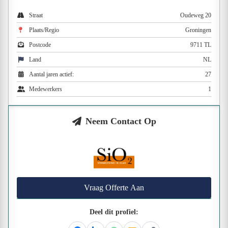
Straat
Oudeweg 20
Plaats/Regio
Groningen
Postcode
9711 TL
Land
NL
Aantal jaren actief:
27
Medewerkers
1
Neem Contact Op
Vraag Offerte Aan
Deel dit profiel: