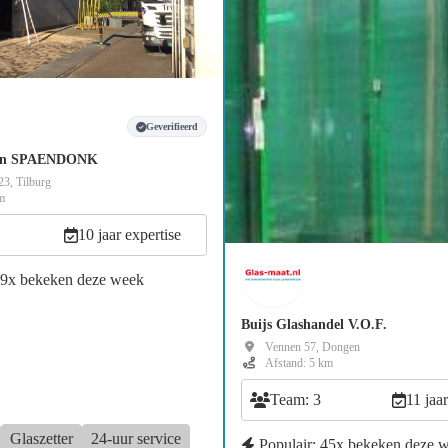
Geverifieerd
van SPAENDONK
23, Tilburg
m
10 jaar expertise
49x bekeken deze week
Buijs Glashandel V.O.F.
Vennen 57, Dongen
Afstand: 5 km
Team: 3
11 jaar
Glaszetter
24-uur service
Populair: 45x bekeken deze 