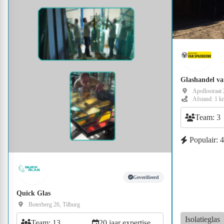
Glashandel 
Apollostraat 
Afstand: 1 k
Team: 3
Populair: 
Geverifieerd
Quick Glas
Boterberg 26, Tilburg
Isolatieglas
Team: 13
20 jaar expertise