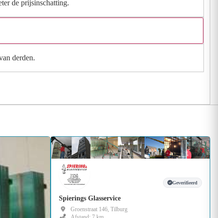
ter de prijsinschatting.
 van derden.
Geverifieerd
Spierings Glasservice
Groenstraat 146, Tilburg
Afstand: 7 km