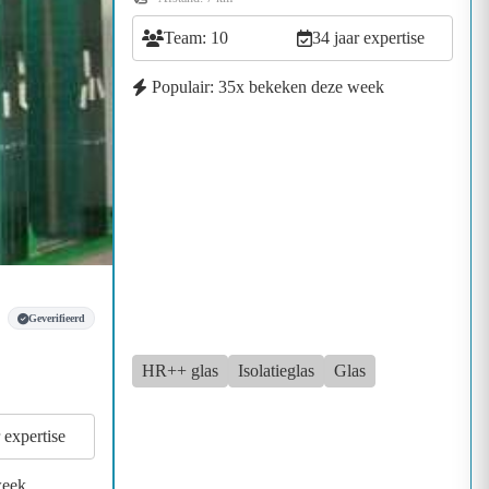
Team: 10
34 jaar expertise
Populair: 35x bekeken deze week
Geverifieerd
HR++ glas
Isolatieglas
Glas
 expertise
week