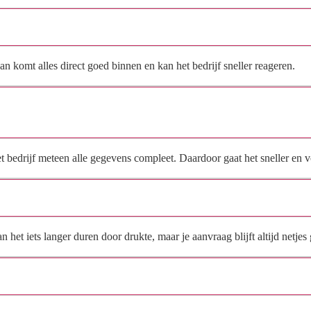
Hoe vraag ik een offerte aan bij Edda Glas B.V.?
n komt alles direct goed binnen en kan het bedrijf sneller reageren.
Waarom moet de aanvraag via de site en niet via
direct contact?
het bedrijf meteen alle gegevens compleet. Daardoor gaat het sneller en
Hoe snel krijg ik reactie op mijn aanvraag?
et iets langer duren door drukte, maar je aanvraag blijft altijd netjes 
Wat moet ik invullen voor een goede prijsindicatie?