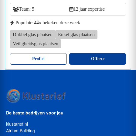
Team: 5
12 jaar expertise
Populair: 44x bekeken deze week
Dubbel glas plaatsen
Enkel glas plaatsen
Veiligheidsglas plaatsen
Profiel
Offerte
De beste bedrijven voor jou
klustarief.nl
Atrium Building