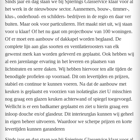
Sinds jaar en dag staan we bij Spierings Glasservice klaar voor al
het werk in de nieuwbouw sector. Aannemers, bouw-, timmer-,
klus-, onderhoud- en schilders- bedrijven in de regio en daar ver
buiten. Maar ook voor particulieren. Het maakt niet uit, wij staan
voor u klaar! Of het nu gaat om projectbouw van 100 woningen.
Of er moet een aanbouw of dakkapel worden beglaasd. De
complete lijn aan glas soorten en ventilatieroosters van elk
gewenst merk kan worden geleverd en geplaatst. Ook hebben wij
al een jarenlange ervaring in het leveren en plaatsen van
lichtstraten en serre daken. Wij hebben hiervoor ten alle tijden de
benodigde profielen op voorraad. Dit om levertijden en prijzen,
stabiel en continue te kunnen voeren. Na dat de aanbouw met
keuken is geplaatst en voorzien van isolatieglas ziet U misschien
nog graag een glazen keuken achterwand of spiegel toegevoegd.
Wellicht is er een badkamer geplaatst en ziet u hierin graag een
inloop douche en/of glasdeur. Dit interieurglas kunnen wij geheel
in eigen beheer uitvoeren. Waardoor we scherpe prijzen en korte
levertijden kunnen garanderen
Sinds jaar en dag staan we bij Spierings Glasservice klaar voor al