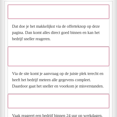
Hoe vraag ik een offerte aan bij Spierings Glasservice?
Dat doe je het makkelijkst via de offerteknop op deze
pagina. Dan komt alles direct goed binnen en kan het
bedrijf sneller reageren.
Waarom moet de aanvraag via de site en niet via
direct contact?
Via de site komt je aanvraag op de juiste plek terecht en
heeft het bedrijf meteen alle gegevens compleet.
Daardoor gaat het sneller en voorkom je misverstanden.
Hoe snel krijg ik reactie op mijn aanvraag?
Vaak reageert een bedrijf binnen 24 uur op werkdagen.