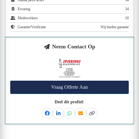
Aantal jaren actief:
34
Ervaring
34
Medewerkers
10
Garantie/Verificatie
Wij bieden garantie
Neem Contact Op
Vraag Offerte Aan
Deel dit profiel:
Facebook
Linkedin
Whatsapp
Email
Kopieer link