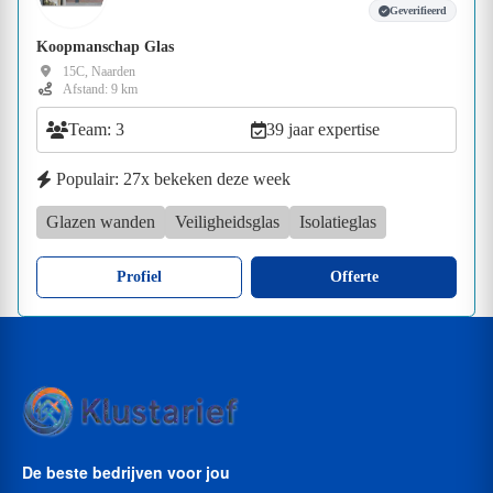
Geverifieerd
Koopmanschap Glas
15C, Naarden
Afstand: 9 km
Team: 3
39 jaar expertise
Populair: 27x bekeken deze week
Glazen wanden
Veiligheidsglas
Isolatieglas
Profiel
Offerte
De beste bedrijven voor jou