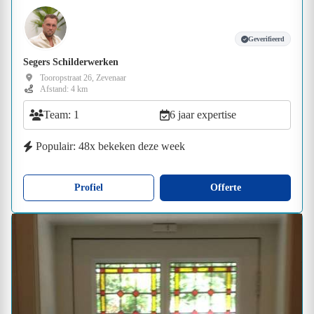
Geverifieerd
Segers Schilderwerken
Tooropstraat 26, Zevenaar
Afstand: 4 km
Team: 1
6 jaar expertise
Populair: 48x bekeken deze week
Profiel
Offerte