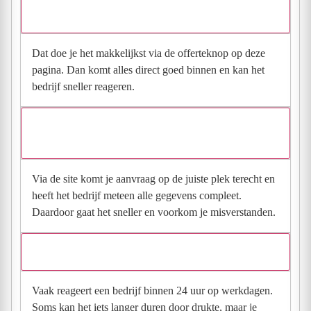
Hoe vraag ik een offerte aan bij Servicebedrijf koops?
Dat doe je het makkelijkst via de offerteknop op deze
pagina. Dan komt alles direct goed binnen en kan het
bedrijf sneller reageren.
Waarom moet de aanvraag via de site en niet via
direct contact?
Via de site komt je aanvraag op de juiste plek terecht en
heeft het bedrijf meteen alle gegevens compleet.
Daardoor gaat het sneller en voorkom je misverstanden.
Hoe snel krijg ik reactie op mijn aanvraag?
Vaak reageert een bedrijf binnen 24 uur op werkdagen.
Soms kan het iets langer duren door drukte, maar je