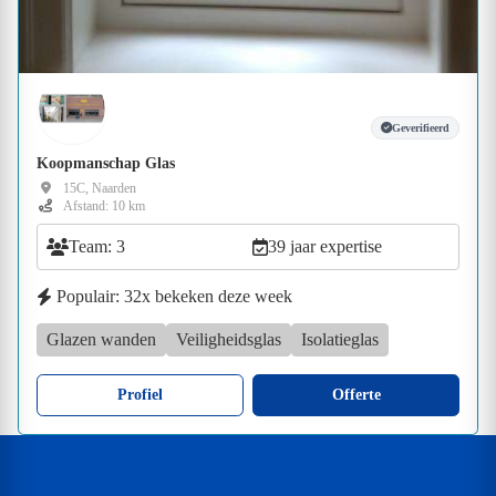
Geverifieerd
Koopmanschap Glas
15C, Naarden
Afstand: 10 km
Team: 3
39 jaar expertise
Populair: 32x bekeken deze week
Glazen wanden
Veiligheidsglas
Isolatieglas
Profiel
Offerte