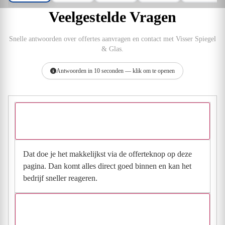
Veelgestelde Vragen
Snelle antwoorden over offertes aanvragen en contact met Visser Spiegel
& Glas.
Antwoorden in 10 seconden — klik om te openen
Hoe vraag ik een offerte aan bij Visser Spiegel &
Glas?
Dat doe je het makkelijkst via de offerteknop op deze
pagina. Dan komt alles direct goed binnen en kan het
bedrijf sneller reageren.
Waarom moet de aanvraag via de site en niet via
direct contact?