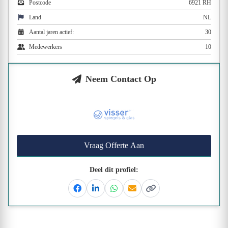
Postcode
6921 RH
Land
NL
Aantal jaren actief:
30
Medewerkers
10
Neem Contact Op
Vraag Offerte Aan
Deel dit profiel:
Facebook
Linkedin
Whatsapp
Email
Kopieer link