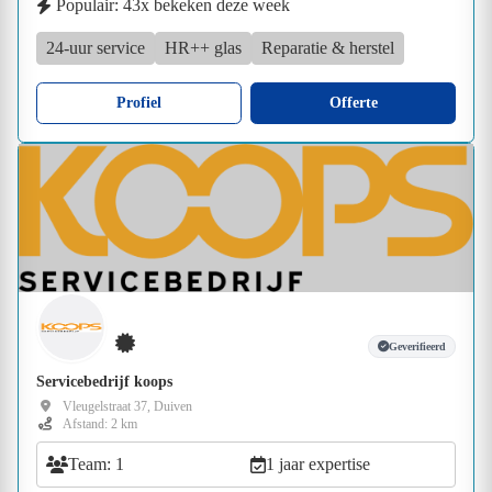
Populair: 43x bekeken deze week
24-uur service
HR++ glas
Reparatie & herstel
Profiel
Offerte
Geverifieerd
Servicebedrijf koops
Vleugelstraat 37, Duiven
Afstand: 2 km
Team: 1
1 jaar expertise