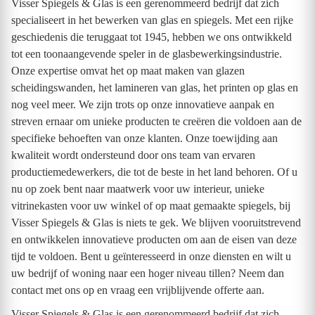
Visser Spiegels & Glas is een gerenommeerd bedrijf dat zich
specialiseert in het bewerken van glas en spiegels. Met een rijke
geschiedenis die teruggaat tot 1945, hebben we ons ontwikkeld
tot een toonaangevende speler in de glasbewerkingsindustrie.
Onze expertise omvat het op maat maken van glazen
scheidingswanden, het lamineren van glas, het printen op glas en
nog veel meer. We zijn trots op onze innovatieve aanpak en
streven ernaar om unieke producten te creëren die voldoen aan de
specifieke behoeften van onze klanten. Onze toewijding aan
kwaliteit wordt ondersteund door ons team van ervaren
productiemedewerkers, die tot de beste in het land behoren. Of u
nu op zoek bent naar maatwerk voor uw interieur, unieke
vitrinekasten voor uw winkel of op maat gemaakte spiegels, bij
Visser Spiegels & Glas is niets te gek. We blijven vooruitstrevend
en ontwikkelen innovatieve producten om aan de eisen van deze
tijd te voldoen. Bent u geïnteresseerd in onze diensten en wilt u
uw bedrijf of woning naar een hoger niveau tillen? Neem dan
contact met ons op en vraag een vrijblijvende offerte aan.
Visser Spiegels & Glas is een gerenommeerd bedrijf dat zich