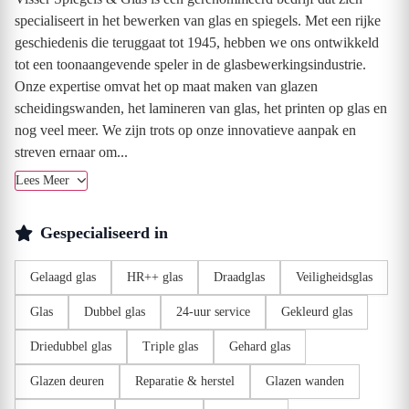
specialiseert in het bewerken van glas en spiegels. Met een rijke
geschiedenis die teruggaat tot 1945, hebben we ons ontwikkeld
tot een toonaangevende speler in de glasbewerkingsindustrie.
Onze expertise omvat het op maat maken van glazen
scheidingswanden, het lamineren van glas, het printen op glas en
nog veel meer. We zijn trots op onze innovatieve aanpak en
streven ernaar om...
Lees Meer
Gespecialiseerd in
Gelaagd glas
HR++ glas
Draadglas
Veiligheidsglas
Glas
Dubbel glas
24-uur service
Gekleurd glas
Driedubbel glas
Triple glas
Gehard glas
Glazen deuren
Reparatie & herstel
Glazen wanden