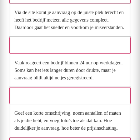
Via de site komt je aanvraag op de juiste plek terecht en
heeft het bedrijf meteen alle gegevens compleet.
Daardoor gaat het sneller en voorkom je misverstanden.
Hoe snel krijg ik reactie op mijn aanvraag?
Vaak reageert een bedrijf binnen 24 uur op werkdagen.
Soms kan het iets langer duren door drukte, maar je
aanvraag blijft altijd netjes geregistreerd.
Wat moet ik invullen voor een goede prijsindicatie?
Geef een korte omschrijving, noem aantallen of maten
als je die hebt, en voeg foto’s toe als dat kan. Hoe
duidelijker je aanvraag, hoe beter de prijsinschatting.