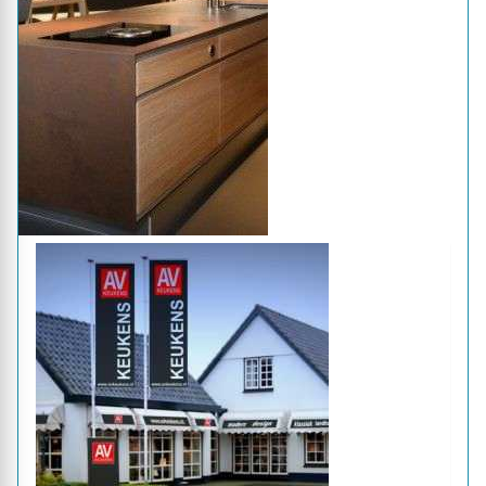
Geverifieerd
Arte Groep
Maisdijk 4, Helmond
Team: 1
19 jaar expertise
Populair: 21x bekeken deze week
Sanitair
Badkamer plaatsen
Badkamer verbouwen
Profiel
Offerte