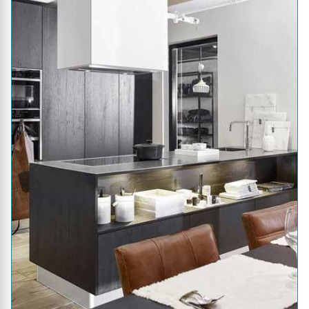
Geverifieerd
Arm-montage
Sprinkstraat 99, Margrate...
Team: 1
12 jaar expertise
Populair: 31x bekeken deze week
Keukenrenovatie
Renovatie keukenkastjes en -deurtjes
Plaatsing van keukenapparatuur
Profiel
Offerte