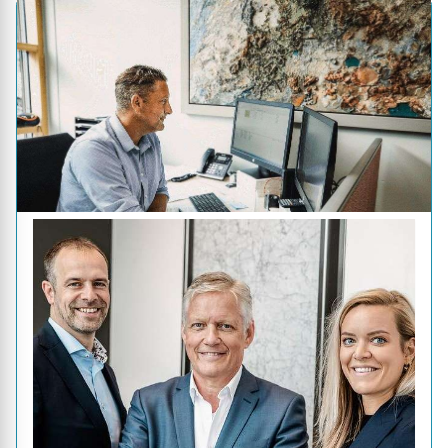
Geverifieerd
Arma Keukens en Sanitair
Kering 51, Nunspeet
Team: 58
30 jaar expertise
Populair: 11x bekeken deze week
Keukenblad
Showroom
Keukenverkoop
Profiel
Offerte