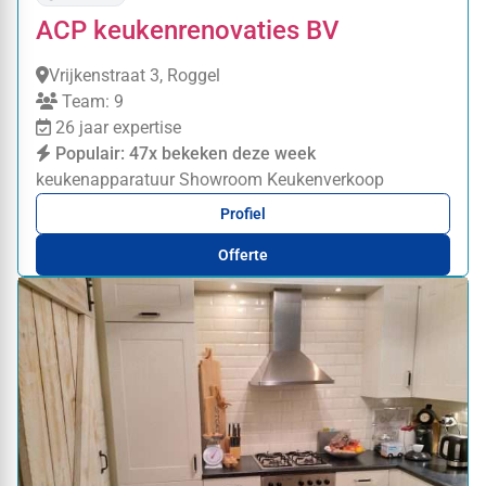
ACP keukenrenovaties BV
Vrijkenstraat 3, Roggel
Team: 9
26 jaar expertise
Populair: 47x bekeken deze week
keukenapparatuur
Showroom
Keukenverkoop
Profiel
Offerte