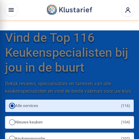
Vind de Top 116
Keukenspecialisten bij
jou in de buurt
Bekijk reviews, specialisaties en tarieven van alle
keukenspecialisten en vind de beste vakman voor uw klus.
Alle services
(116)
Nieuwe keuken
(104)
Keukenrenovatie
(102)