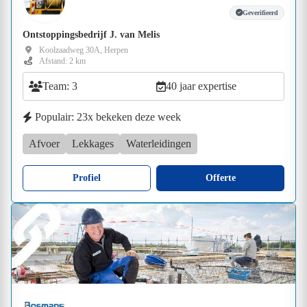
Geverifieerd
Ontstoppingsbedrijf J. van Melis
Koolzaadweg 30A, Herpen
Afstand: 2 km
Team: 3
40 jaar expertise
Populair: 23x bekeken deze week
Afvoer
Lekkages
Waterleidingen
Profiel
Offerte