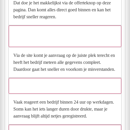
Dat doe je het makkelijkst via de offerteknop op deze
pagina. Dan komt alles direct goed binnen en kan het
bedrijf sneller reageren.
Waarom moet de aanvraag via de site en niet via
direct contact?
Via de site komt je aanvraag op de juiste plek terecht en
heeft het bedrijf meteen alle gegevens compleet.
Daardoor gaat het sneller en voorkom je misverstanden.
Hoe snel krijg ik reactie op mijn aanvraag?
Vaak reageert een bedrijf binnen 24 uur op werkdagen.
Soms kan het iets langer duren door drukte, maar je
aanvraag blijft altijd netjes geregistreerd.