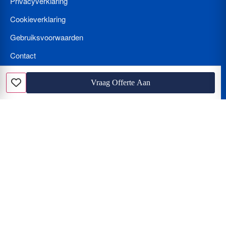
Privacyverklaring
Cookieverklaring
Gebruiksvoorwaarden
Contact
Bedrijf Aanmelden
Vraag Offerte Aan
Favoriet
Nieuws
Loodgieter met spoed? Wat kost een loodgieter per uur en hoe
herkent u de beunhaas?
Hoe vindt u de beste vakman? Vergelijken van offertes, tarieven
en de juiste certificering
De Klus Assistent van de Toekomst: Hoe u AI (Gemini en Chat
GPT) inzet voor de perfecte verbouwing