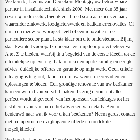
Welkom bij Dennis van Deutekom Montage, uw betrouwbare
partner in installatietechniek sinds 2008. Met meer dan 35 jaar
ervaring in de sector, bied ik een breed scala aan diensten aan,
waaronder zinkwerk, loodgieterswerk en badkamerrenovaties. Of
u nu een nieuwbouwproject heeft of een renovatie in de
particuliere sector plant, ik sta klaar om u te ondersteunen. Bij mij
staat kwaliteit voorop. Ik onderscheid mij door projectbeheer van
A tot Z te bieden, waarbij ik u begeleid van de eerste ideeën tot de
uiteindelijke oplevering. U kunt rekenen op deskundig en eerlijk
advies, duidelijke offertes en garantie op mijn werk. Geen enkele
uitdaging is te groot; ik ben er om uw wensen te vervullen en
oplossingen te bieden. Een grondige renovatie van uw badkamer
kan een wereld van verschil maken. Ik zorg ervoor dat alles
perfect wordt uitgevoerd, van het oplossen van lekkages tot het
installeren van sanitair en het afwerken van details. Bent u
benieuwd naar wat ik voor u kan betekenen? Neem gerust contact
met me op voor een vrijblijvende offerte en ontdek de
mogelijkheden!
Welkom bij Dennis van Deutekom Montage, uw betrouwbare