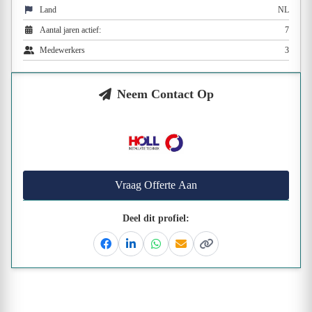
Land
NL
Aantal jaren actief:
7
Medewerkers
3
Neem Contact Op
Vraag Offerte Aan
Deel dit profiel:
Facebook
Linkedin
Whatsapp
Email
Kopieer link