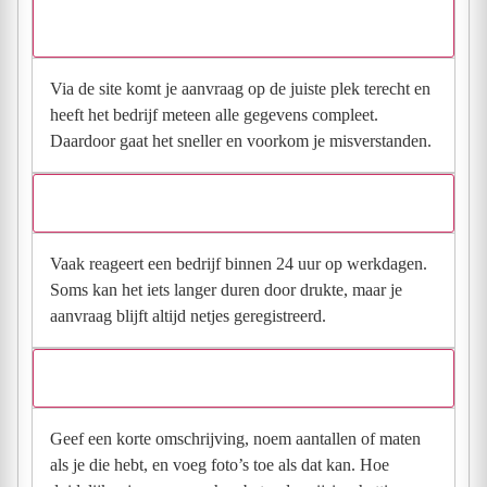
Waarom moet de aanvraag via de site en niet via
direct contact?
Via de site komt je aanvraag op de juiste plek terecht en
heeft het bedrijf meteen alle gegevens compleet.
Daardoor gaat het sneller en voorkom je misverstanden.
Hoe snel krijg ik reactie op mijn aanvraag?
Vaak reageert een bedrijf binnen 24 uur op werkdagen.
Soms kan het iets langer duren door drukte, maar je
aanvraag blijft altijd netjes geregistreerd.
Wat moet ik invullen voor een goede prijsindicatie?
Geef een korte omschrijving, noem aantallen of maten
als je die hebt, en voeg foto’s toe als dat kan. Hoe