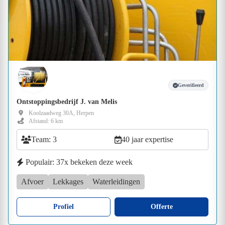
Geverifieerd
Ontstoppingsbedrijf J. van Melis
Koolzaadweg 30A, Herpen
Afstand: 6 km
Team: 3
40 jaar expertise
Populair: 37x bekeken deze week
Afvoer
Lekkages
Waterleidingen
Profiel
Offerte