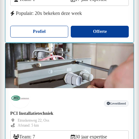
Populair: 20x bekeken deze week
Profiel
Offerte
Geverifieerd
PCI Installatietechniek
Etruskenweg 22, Oss
Afstand: 5 km
Team: 7
30 jaar expertise