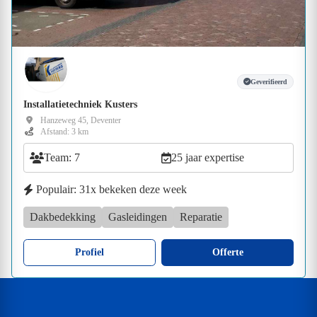
Geverifieerd
Installatietechniek Kusters
Hanzeweg 45, Deventer
Afstand: 3 km
Team: 7
25 jaar expertise
Populair: 31x bekeken deze week
Dakbedekking
Gasleidingen
Reparatie
Profiel
Offerte