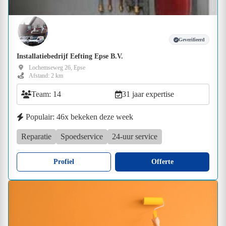
Geverifieerd
Installatiebedrijf Eefting Epse B.V.
Lochemseweg 26, Epse
Afstand: 2 km
Team: 14
31 jaar expertise
Populair: 46x bekeken deze week
Reparatie
Spoedservice
24-uur service
Profiel
Offerte