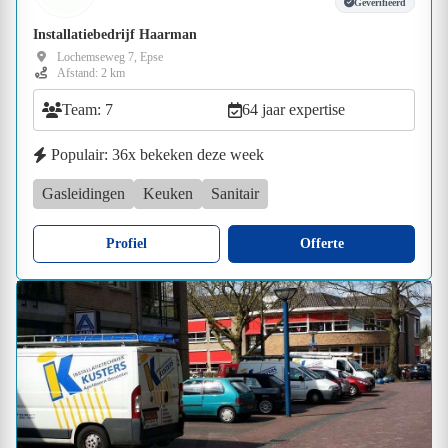
Geverifieerd
Installatiebedrijf Haarman
Lochemseweg 7, Epse
Afstand: 2 km
Team: 7
64 jaar expertise
Populair: 36x bekeken deze week
Gasleidingen
Keuken
Sanitair
Profiel
Offerte