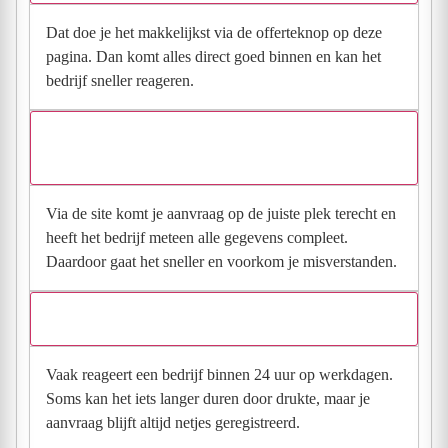
Dat doe je het makkelijkst via de offerteknop op deze
pagina. Dan komt alles direct goed binnen en kan het
bedrijf sneller reageren.
Waarom moet de aanvraag via de site en niet via
direct contact?
Via de site komt je aanvraag op de juiste plek terecht en
heeft het bedrijf meteen alle gegevens compleet.
Daardoor gaat het sneller en voorkom je misverstanden.
Hoe snel krijg ik reactie op mijn aanvraag?
Vaak reageert een bedrijf binnen 24 uur op werkdagen.
Soms kan het iets langer duren door drukte, maar je
aanvraag blijft altijd netjes geregistreerd.