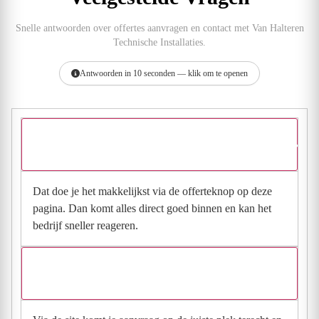
Snelle antwoorden over offertes aanvragen en contact met Van Halteren
Technische Installaties.
Antwoorden in 10 seconden — klik om te openen
Hoe vraag ik een offerte aan bij Van Halteren Technische
Installaties?
Dat doe je het makkelijkst via de offerteknop op deze
pagina. Dan komt alles direct goed binnen en kan het
bedrijf sneller reageren.
Waarom moet de aanvraag via de site en niet via
direct contact?