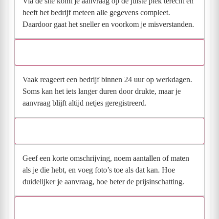
Via de site komt je aanvraag op de juiste plek terecht en
heeft het bedrijf meteen alle gegevens compleet.
Daardoor gaat het sneller en voorkom je misverstanden.
Hoe snel krijg ik reactie op mijn aanvraag?
Vaak reageert een bedrijf binnen 24 uur op werkdagen.
Soms kan het iets langer duren door drukte, maar je
aanvraag blijft altijd netjes geregistreerd.
Wat moet ik invullen voor een goede prijsindicatie?
Geef een korte omschrijving, noem aantallen of maten
als je die hebt, en voeg foto’s toe als dat kan. Hoe
duidelijker je aanvraag, hoe beter de prijsinschatting.
Wat gebeurt er met mijn gegevens na mijn aanvraag?