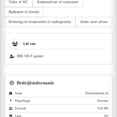
Toilet of WC
Keukenafvoer of vaatwasser
Badkamer of douche
Riolering (in kruipruimte of ondergronds)
Ander soort afvoer
Lid van
BRL100 F-gassen
Bedrijfsinformatie
Straat
Dortmundstraat 24
Plaats/Regio
Deventer
Postcode
7418 BH
Land
NL