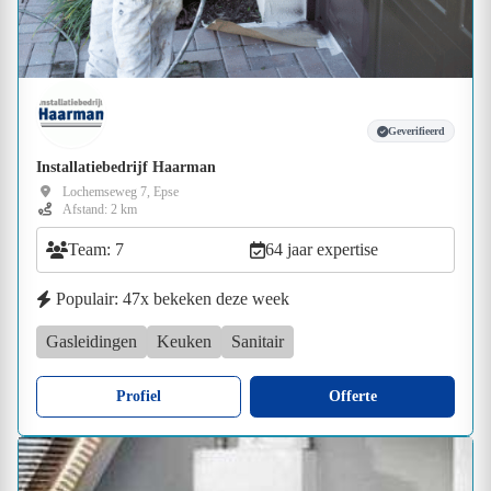
Geverifieerd
Installatiebedrijf Haarman
Lochemseweg 7, Epse
Afstand: 2 km
Team: 7
64 jaar expertise
Populair: 47x bekeken deze week
Gasleidingen
Keuken
Sanitair
Profiel
Offerte