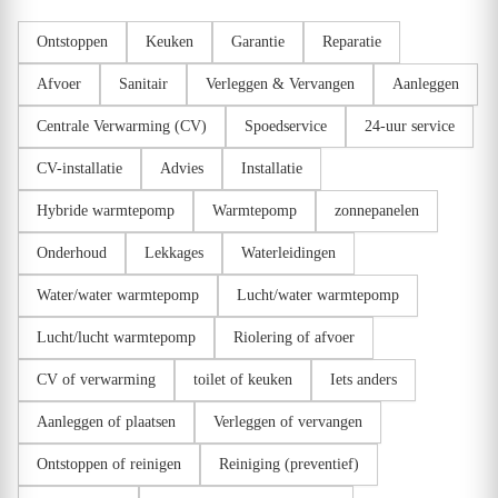
Ontstoppen
Keuken
Garantie
Reparatie
Afvoer
Sanitair
Verleggen & Vervangen
Aanleggen
Centrale Verwarming (CV)
Spoedservice
24-uur service
CV-installatie
Advies
Installatie
Hybride warmtepomp
Warmtepomp
zonnepanelen
Onderhoud
Lekkages
Waterleidingen
Water/water warmtepomp
Lucht/water warmtepomp
Lucht/lucht warmtepomp
Riolering of afvoer
CV of verwarming
toilet of keuken
Iets anders
Aanleggen of plaatsen
Verleggen of vervangen
Ontstoppen of reinigen
Reiniging (preventief)