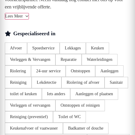
een vrijblijvende offerte.
Lees Meer
Gespecialiseerd in
Afvoer
Spoedservice
Lekkages
Keuken
Verleggen & Vervangen
Reparatie
Waterleidingen
Riolering
24-uur service
Ontstoppen
Aanleggen
Reiniging
Lekdetectie
Riolering of afvoer
Sanitair
toilet of keuken
Iets anders
Aanleggen of plaatsen
Verleggen of vervangen
Ontstoppen of reinigen
Reiniging (preventief)
Toilet of WC
Keukenafvoer of vaatwasser
Badkamer of douche