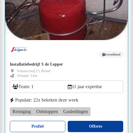
Geverifieerd
Installatiebedrijf S de Lepper
Schouwrooij 13, Boxtel
Afstand: 3 km
Team: 1
11 jaar expertise
Populair: 22x bekeken deze week
Reiniging
Ontstoppen
Gasleidingen
Profiel
Offerte