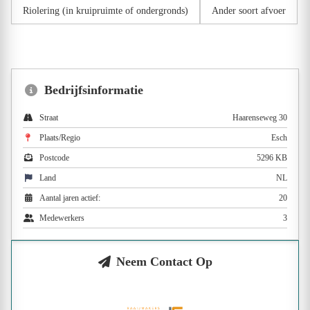
Riolering (in kruipruimte of ondergronds)
Ander soort afvoer
Bedrijfsinformatie
Straat
Haarenseweg 30
Plaats/Regio
Esch
Postcode
5296 KB
Land
NL
Aantal jaren actief:
20
Medewerkers
3
Neem Contact Op