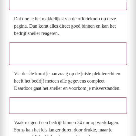
Hoe vraag ik een offerte aan bij Raaijmakers Rioolservice B.V.?
Dat doe je het makkelijkst via de offerteknop op deze
pagina. Dan komt alles direct goed binnen en kan het
bedrijf sneller reageren.
Waarom moet de aanvraag via de site en niet via
direct contact?
Via de site komt je aanvraag op de juiste plek terecht en
heeft het bedrijf meteen alle gegevens compleet.
Daardoor gaat het sneller en voorkom je misverstanden.
Hoe snel krijg ik reactie op mijn aanvraag?
Vaak reageert een bedrijf binnen 24 uur op werkdagen.
Soms kan het iets langer duren door drukte, maar je