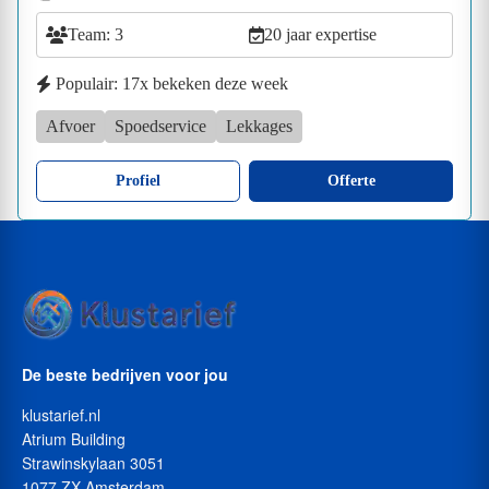
Team: 3
20 jaar expertise
Populair: 17x bekeken deze week
Afvoer
Spoedservice
Lekkages
Profiel
Offerte
De beste bedrijven voor jou
klustarief.nl
Atrium Building
Strawinskylaan 3051
1077 ZX Amsterdam