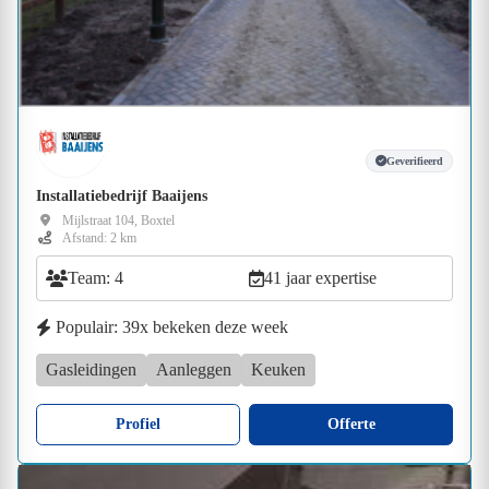
Geverifieerd
Installatiebedrijf Baaijens
Mijlstraat 104, Boxtel
Afstand: 2 km
Team: 4
41 jaar expertise
Populair: 39x bekeken deze week
Gasleidingen
Aanleggen
Keuken
Profiel
Offerte