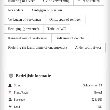
Riolering of afvoer
CV of verwarming
toilet of keuken
Iets anders
Aanleggen of plaatsen
Verleggen of vervangen
Ontstoppen of reinigen
Reiniging (preventief)
Toilet of WC
Keukenafvoer of vaatwasser
Badkamer of douche
Riolering (in kruipruimte of ondergronds)
Ander soort afvoer
Bedrijfsinformatie
Straat
Schouwrooij 13
Plaats/Regio
Boxtel
Postcode
5281 RE
Land
NL