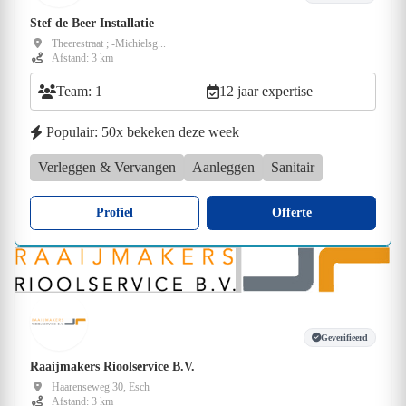
Stef de Beer Installatie
Theerestraat ; -Michielsg...
Afstand: 3 km
Team: 1
12 jaar expertise
Populair: 50x bekeken deze week
Verleggen & Vervangen
Aanleggen
Sanitair
Profiel
Offerte
Geverifieerd
Raaijmakers Rioolservice B.V.
Haarenseweg 30, Esch
Afstand: 3 km