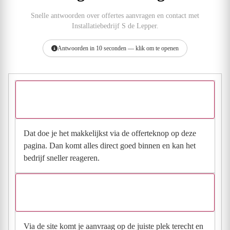
Snelle antwoorden over offertes aanvragen en contact met
Installatiebedrijf S de Lepper.
Antwoorden in 10 seconden — klik om te openen
Hoe vraag ik een offerte aan bij Installatiebedrijf S de
Lepper?
Dat doe je het makkelijkst via de offerteknop op deze
pagina. Dan komt alles direct goed binnen en kan het
bedrijf sneller reageren.
Waarom moet de aanvraag via de site en niet via
direct contact?
Via de site komt je aanvraag op de juiste plek terecht en