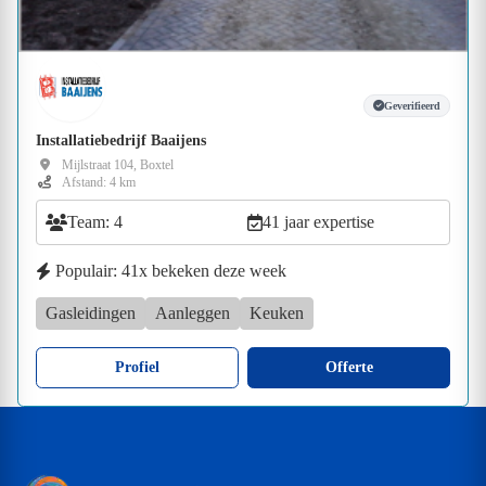
Geverifieerd
Installatiebedrijf Baaijens
Mijlstraat 104, Boxtel
Afstand: 4 km
Team: 4
41 jaar expertise
Populair: 41x bekeken deze week
Gasleidingen
Aanleggen
Keuken
Profiel
Offerte