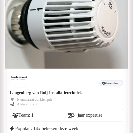
Geverifieerd
Langenberg van Roij Installatietechniek
Nieuwstraat 65, Liempde
Afstand: 1 km
Team: 1
24 jaar expertise
Populair: 14x bekeken deze week