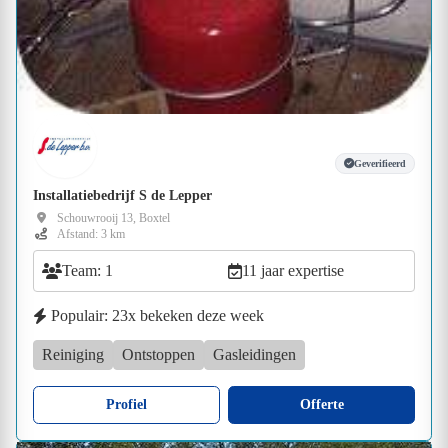
Geverifieerd
Installatiebedrijf S de Lepper
Schouwrooij 13, Boxtel
Afstand: 3 km
Team: 1
11 jaar expertise
Populair: 23x bekeken deze week
Reiniging
Ontstoppen
Gasleidingen
Profiel
Offerte