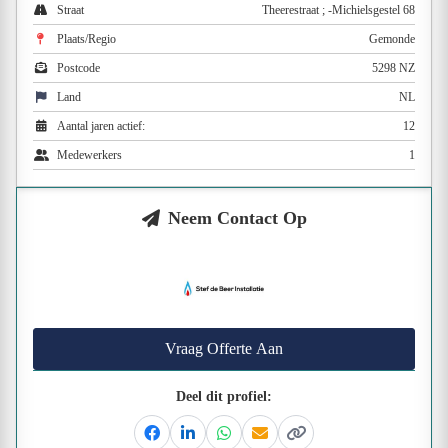
Straat
Theerestraat ; -Michielsgestel 68
Plaats/Regio
Gemonde
Postcode
5298 NZ
Land
NL
Aantal jaren actief:
12
Medewerkers
1
Neem Contact Op
Vraag Offerte Aan
Deel dit profiel:
Facebook
Linkedin
Whatsapp
Email
Kopieer link