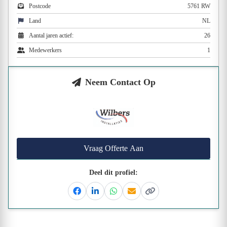
Postcode
5761 RW
Land
NL
Aantal jaren actief:
26
Medewerkers
1
Neem Contact Op
Vraag Offerte Aan
Deel dit profiel:
Facebook
Linkedin
Whatsapp
Email
Kopieer link