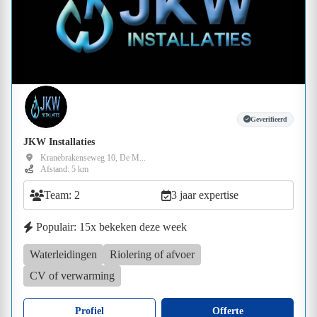
Geverifieerd
JKW Installaties
Kranebrakenseweg 10, De M...
Afstand: 5 km
Team: 2
3 jaar expertise
Populair: 15x bekeken deze week
Waterleidingen
Riolering of afvoer
CV of verwarming
Profiel
Offerte