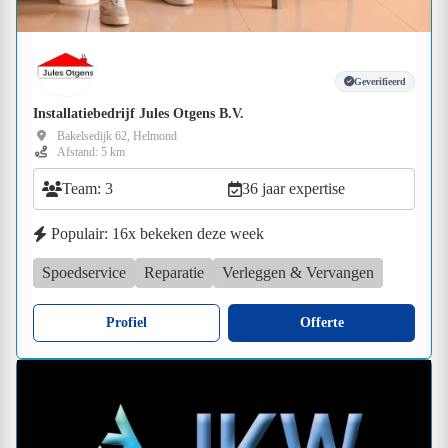
Geverifieerd
Installatiebedrijf Jules Otgens B.V.
Bakelsedijk 62, Helmond
Afstand: 5 km
Team: 3
36 jaar expertise
Populair: 16x bekeken deze week
Spoedservice
Reparatie
Verleggen & Vervangen
Profiel
Offerte