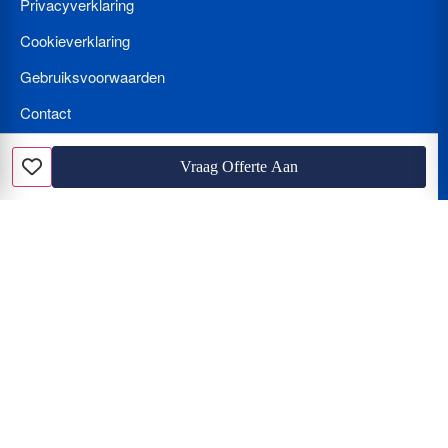
Privacyverklaring
Cookieverklaring
Gebruiksvoorwaarden
Contact
Bedrijf Aanmelden
Vraag Offerte Aan
Favoriet
Nieuws
Loodgieter met spoed? Wat kost een loodgieter per uur en hoe
herkent u de beunhaas?
Hoe vindt u de beste vakman? Vergelijken van offertes, tarieven
en de juiste certificering
De Klus Assistent van de Toekomst: Hoe u AI (Gemini en Chat
GPT) inzet voor de perfecte verbouwing