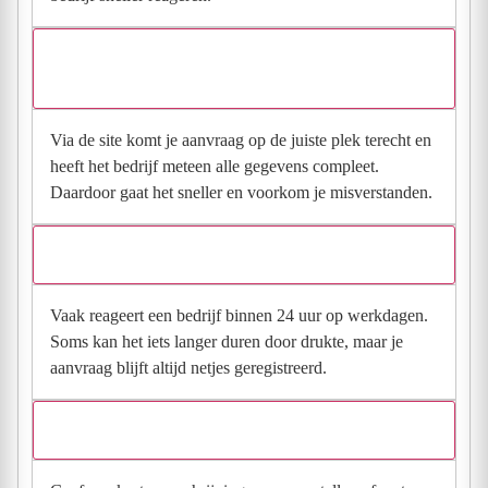
Waarom moet de aanvraag via de site en niet via
direct contact?
Via de site komt je aanvraag op de juiste plek terecht en
heeft het bedrijf meteen alle gegevens compleet.
Daardoor gaat het sneller en voorkom je misverstanden.
Hoe snel krijg ik reactie op mijn aanvraag?
Vaak reageert een bedrijf binnen 24 uur op werkdagen.
Soms kan het iets langer duren door drukte, maar je
aanvraag blijft altijd netjes geregistreerd.
Wat moet ik invullen voor een goede prijsindicatie?