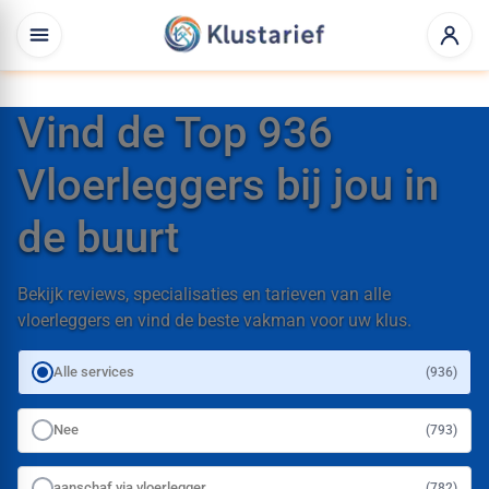
Vind de Top 936
Vloerleggers bij jou in
de buurt
Bekijk reviews, specialisaties en tarieven van alle
vloerleggers en vind de beste vakman voor uw klus.
Alle services
(936)
Nee
(793)
aanschaf via vloerlegger
(782)