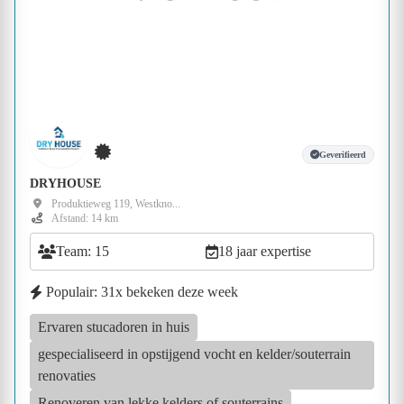
Geverifieerd
DRYHOUSE
Produktieweg 119, Westkno...
Afstand: 14 km
Team: 15
18 jaar expertise
Populair: 31x bekeken deze week
Ervaren stucadoren in huis
gespecialiseerd in opstijgend vocht en kelder/souterrain
renovaties
Renoveren van lekke kelders of souterrains