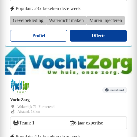
Populair: 23x bekeken deze week
Gevelbekleding
Waterdicht maken
Muren injecteren
Profiel
Offerte
Geverifieerd
VochtZorg
Wakerdijk 71, Purmerend
Afstand: 13 km
Team: 1
6 jaar expertise
Populair: 42x bekeken deze week