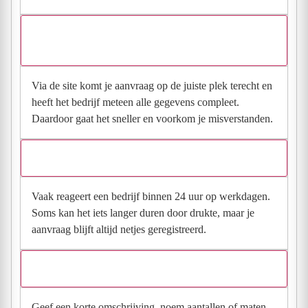
Waarom moet de aanvraag via de site en niet via
direct contact?
Via de site komt je aanvraag op de juiste plek terecht en
heeft het bedrijf meteen alle gegevens compleet.
Daardoor gaat het sneller en voorkom je misverstanden.
Hoe snel krijg ik reactie op mijn aanvraag?
Vaak reageert een bedrijf binnen 24 uur op werkdagen.
Soms kan het iets langer duren door drukte, maar je
aanvraag blijft altijd netjes geregistreerd.
Wat moet ik invullen voor een goede prijsindicatie?
Geef een korte omschrijving, noem aantallen of maten