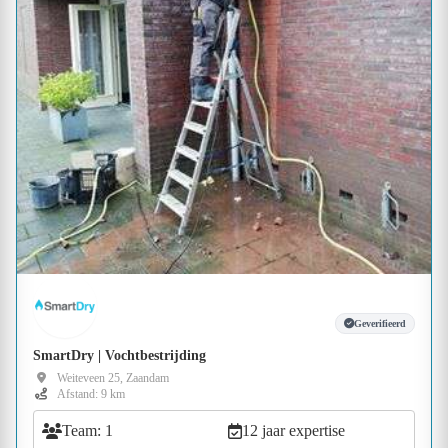
Geverifieerd
SmartDry | Vochtbestrijding
Weiteveen 25, Zaandam
Afstand: 9 km
Team: 1
12 jaar expertise