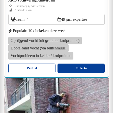
AKC-Vochtwering Amsterdam
Rhoneweg 4, Amsterdam
Afstand: 5 km
Team: 4
49 jaar expertise
Populair: 10x bekeken deze week
Opstijgend vocht (uit grond of kruipruimte)
Doorslaand vocht (via buitenmuur)
Vochtprobleem in kelder / kruipruimte
Profiel
Offerte