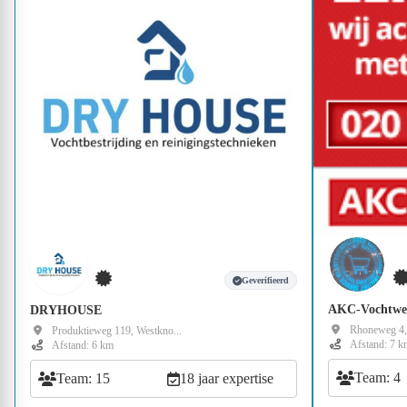
Geverifieerd
AKC-Vochtwe
DRYHOUSE
Rhoneweg 4,
Produktieweg 119, Westkno...
Afstand: 7 k
Afstand: 6 km
Team: 4
Team: 15
18 jaar expertise