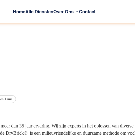
Home
Alle Diensten
Over Ons
Contact
nen 1 uur
meer dan 35 jaar ervaring. Wij zijn experts in het oplossen van diver
, de DryBrick®, is een milieuvriendelijke en duurzame methode om voch