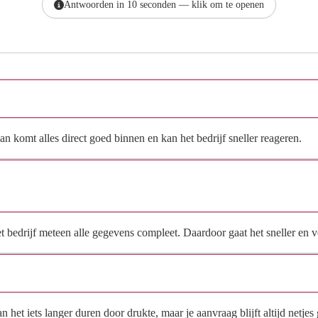
Antwoorden in 10 seconden — klik om te openen
Hoe vraag ik een offerte aan bij SmartDry | Vochtbestrijding?
n komt alles direct goed binnen en kan het bedrijf sneller reageren.
Waarom moet de aanvraag via de site en niet via
direct contact?
het bedrijf meteen alle gegevens compleet. Daardoor gaat het sneller en
Hoe snel krijg ik reactie op mijn aanvraag?
et iets langer duren door drukte, maar je aanvraag blijft altijd netjes 