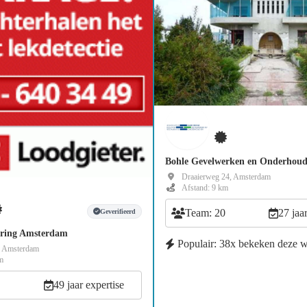
Bohle Gevelwerken en Onderhou
Draaierweg 24, Amsterdam
Afstand: 9 km
Team: 20
27 jaa
Geverifieerd
ring Amsterdam
Populair: 38x bekeken deze 
 Amsterdam
m
49 jaar expertise