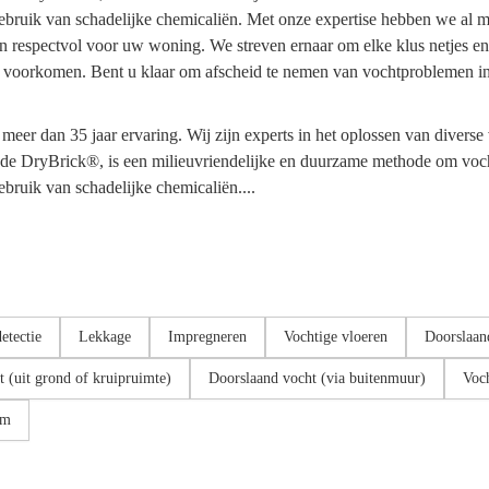
t gebruik van schadelijke chemicaliën. Met onze expertise hebben we 
 en respectvol voor uw woning. We streven ernaar om elke klus netjes 
e voorkomen. Bent u klaar om afscheid te nemen van vochtproblemen i
meer dan 35 jaar ervaring. Wij zijn experts in het oplossen van diver
, de DryBrick®, is een milieuvriendelijke en duurzame methode om voch
ebruik van schadelijke chemicaliën....
etectie
Lekkage
Impregneren
Vochtige vloeren
Doorslaan
t (uit grond of kruipruimte)
Doorslaand vocht (via buitenmuur)
Voch
em