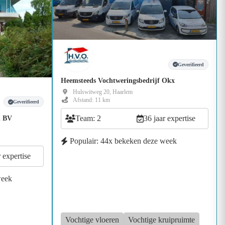
Geverifieerd
Heemsteeds Vochtweringsbedrijf Okx
Hulswitweg 20, Haarlem
Afstand: 11 km
Geverifieerd
Team: 2
36 jaar expertise
d BV
Populair: 44x bekeken deze week
r expertise
week
Vochtige vloeren
Vochtige kruipruimte