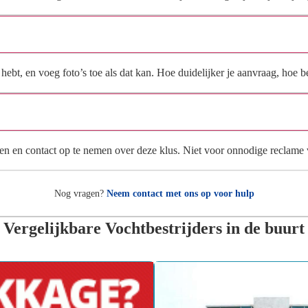
Wat moet ik invullen voor een goede prijsindicatie?
ebt, en voeg foto’s toe als dat kan. Hoe duidelijker je aanvraag, hoe be
Wat gebeurt er met mijn gegevens na mijn aanvraag?
en en contact op te nemen over deze klus. Niet voor onnodige reclame
Nog vragen?
Neem contact met ons op voor hulp
Vergelijkbare Vochtbestrijders in de buurt