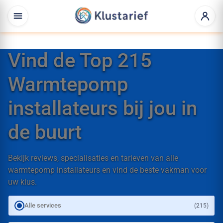
Vind de Top 215
Warmtepomp
installateurs bij jou in
de buurt
Bekijk reviews, specialisaties en tarieven van alle
warmtepomp installateurs en vind de beste vakman voor
uw klus.
Alle services
(215)