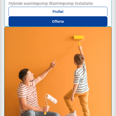
Hybride warmtepomp
Warmtepomp
Installatie
Profiel
Offerte