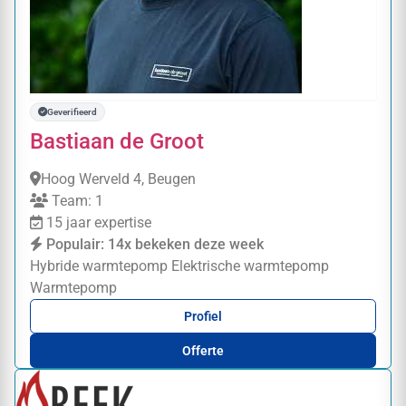
Geverifieerd
Bastiaan de Groot
Hoog Werveld 4, Beugen
Team: 1
15 jaar expertise
Populair: 14x bekeken deze week
Hybride warmtepomp
Elektrische warmtepomp
Warmtepomp
Profiel
Offerte