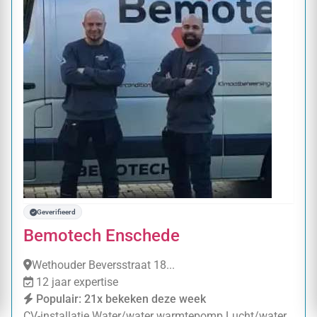
Geverifieerd
Bemotech Enschede
Wethouder Beversstraat 18...
12 jaar expertise
Populair: 21x bekeken deze week
CV-installatie
Water/water warmtepomp
Lucht/water