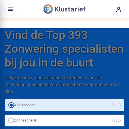
Vind de Top 393
Zonwering specialisten
bij jou in de buurt
Bekijk reviews, specialisaties en tarieven van alle
zonwering specialisten en vind de beste vakman voor uw
klus.
Alle services
(393)
Zonnescherm
(353)