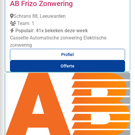
AB Frizo Zonwering
Schrans 88, Leeuwarden
Team: 1
Populair: 41x bekeken deze week
Cassette
Automatische zonwering
Elektrische
zonwering
Profiel
Offerte