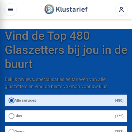
Vind de Top 480
Glaszetters bij jou in de
buurt
Bekijk reviews, specialisaties en tarieven van alle
glaszetters en vind de beste vakman voor uw klus.
Alle services
(480)
Glas
(375)
Overig
(353)