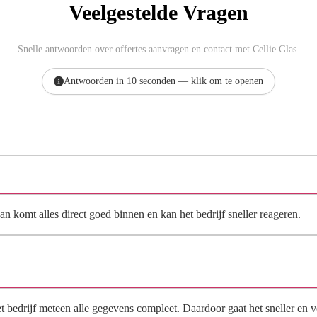
Veelgestelde Vragen
Snelle antwoorden over offertes aanvragen en contact met Cellie Glas.
Antwoorden in 10 seconden — klik om te openen
Hoe vraag ik een offerte aan bij Cellie Glas?
n komt alles direct goed binnen en kan het bedrijf sneller reageren.
Waarom moet de aanvraag via de site en niet via
direct contact?
het bedrijf meteen alle gegevens compleet. Daardoor gaat het sneller en