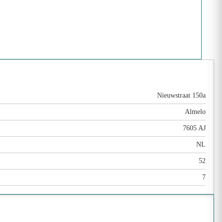
Nieuwstraat 150a
Almelo
7605 AJ
NL
52
7