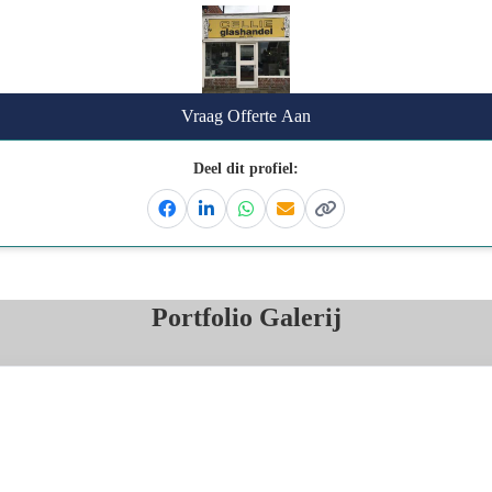
Vraag Offerte Aan
Deel dit profiel:
Facebook
Linkedin
Whatsapp
Email
Kopieer link
Portfolio Galerij