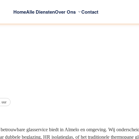
Home
Alle Diensten
Over Ons
Contact
1 uur
een betrouwbare glasservice biedt in Almelo en omgeving. Wij onderschei
aar dubbele beglazing, HR isolatieglas, of het traditionele thermopane g