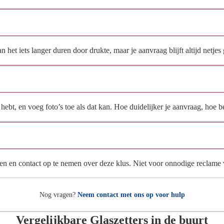
Hoe snel krijg ik reactie op mijn aanvraag?
et iets langer duren door drukte, maar je aanvraag blijft altijd netjes 
Wat moet ik invullen voor een goede prijsindicatie?
ebt, en voeg foto’s toe als dat kan. Hoe duidelijker je aanvraag, hoe be
Wat gebeurt er met mijn gegevens na mijn aanvraag?
en en contact op te nemen over deze klus. Niet voor onnodige reclame
Nog vragen?
Neem contact met ons op voor hulp
Vergelijkbare Glaszetters in de buurt