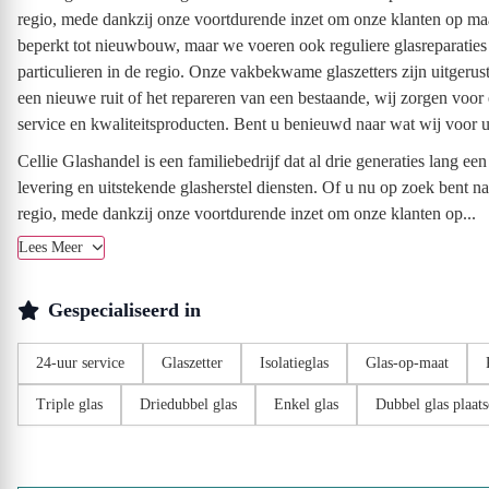
regio, mede dankzij onze voortdurende inzet om onze klanten op maa
beperkt tot nieuwbouw, maar we voeren ook reguliere glasreparatie
particulieren in de regio. Onze vakbekwame glaszetters zijn uitgeru
een nieuwe ruit of het repareren van een bestaande, wij zorgen voor
service en kwaliteitsproducten. Bent u benieuwd naar wat wij voor 
Cellie Glashandel is een familiebedrijf dat al drie generaties lang 
levering en uitstekende glasherstel diensten. Of u nu op zoek bent n
regio, mede dankzij onze voortdurende inzet om onze klanten op...
Lees Meer
Gespecialiseerd in
24-uur service
Glaszetter
Isolatieglas
Glas-op-maat
Triple glas
Driedubbel glas
Enkel glas
Dubbel glas plaat