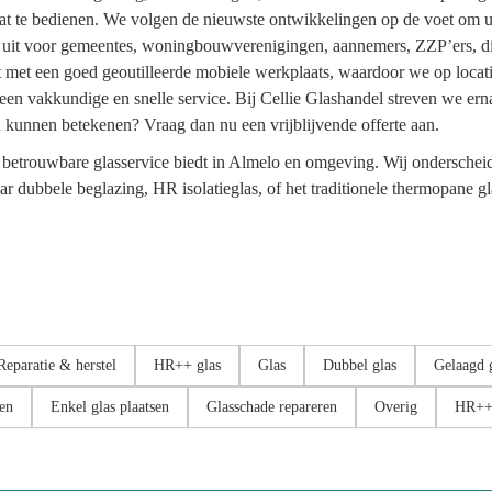
t te bedienen. We volgen de nieuwste ontwikkelingen op de voet om u d
s uit voor gemeentes, woningbouwverenigingen, aannemers, ZZP’ers, di
st met een goed geoutilleerde mobiele werkplaats, waardoor we op loca
 een vakkundige en snelle service. Bij Cellie Glashandel streven we er
u kunnen betekenen? Vraag dan nu een vrijblijvende offerte aan.
een betrouwbare glasservice biedt in Almelo en omgeving. Wij onderschei
aar dubbele beglazing, HR isolatieglas, of het traditionele thermopane g
Reparatie & herstel
HR++ glas
Glas
Dubbel glas
Gelaagd 
sen
Enkel glas plaatsen
Glasschade repareren
Overig
HR++ 