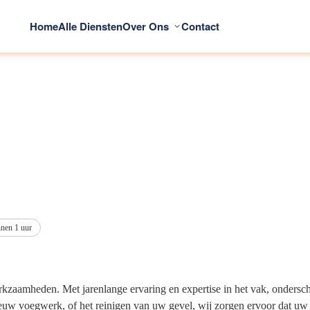
Home
Alle Diensten
Over Ons
Contact
nnen 1 uur
kzaamheden. Met jarenlange ervaring en expertise in het vak, ondersc
uw voegwerk, of het reinigen van uw gevel, wij zorgen ervoor dat uw p