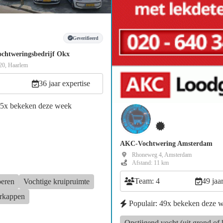
Geverifieerd
chtweringsbedrijf Okx
20, Haarlem
36 jaar expertise
15x bekeken deze week
AKC-Vochtwering Amsterdam
Rhoneweg 4, Amsterdam
Afstand: 11 km
Team: 4
49 jaa
oeren
Vochtige kruipruimte
rkappen
Populair: 49x bekeken deze 
Opstijgend vocht (uit grond of 