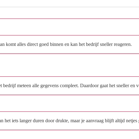
Hoe vraag ik een offerte aan bij De Gevelspecialist?
n komt alles direct goed binnen en kan het bedrijf sneller reageren.
Waarom moet de aanvraag via de site en niet via
direct contact?
het bedrijf meteen alle gegevens compleet. Daardoor gaat het sneller en
Hoe snel krijg ik reactie op mijn aanvraag?
et iets langer duren door drukte, maar je aanvraag blijft altijd netjes 
Wat moet ik invullen voor een goede prijsindicatie?