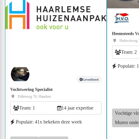
Heemsteeds Vo
Hulswitweg 
Team: 2
Populair: 
Geverifieerd
Vochtwering Specialist
Palletweg 76, Haarlem
Team: 1
14 jaar expertise
Vochtige vl
Populair: 41x bekeken deze week
Muren onde