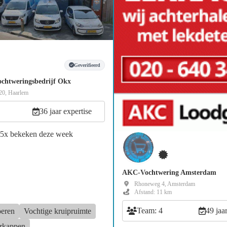
Geverifieerd
chtweringsbedrijf Okx
20, Haarlem
36 jaar expertise
45x bekeken deze week
AKC-Vochtwering Amsterdam
Rhoneweg 4, Amsterdam
Afstand: 11 km
Team: 4
49 jaa
oeren
Vochtige kruipruimte
rkappen