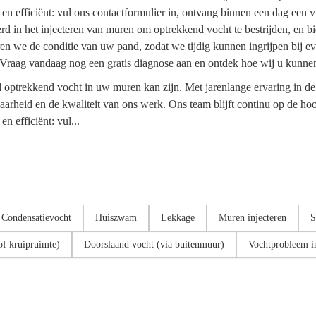
 efficiënt: vul ons contactformulier in, ontvang binnen een dag een vri
 in het injecteren van muren om optrekkend vocht te bestrijden, en bi
en we de conditie van uw pand, zodat we tijdig kunnen ingrijpen bij 
. Vraag vandaag nog een gratis diagnose aan en ontdek hoe wij u kunne
d optrekkend vocht in uw muren kan zijn. Met jarenlange ervaring in de
arheid en de kwaliteit van ons werk. Ons team blijft continu op de ho
 efficiënt: vul...
Condensatievocht
Huiszwam
Lekkage
Muren injecteren
S
of kruipruimte)
Doorslaand vocht (via buitenmuur)
Vochtprobleem in