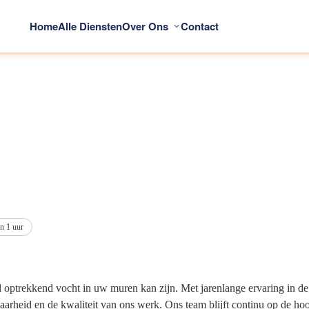
Home
Alle Diensten
Over Ons
Contact
n 1 uur
d optrekkend vocht in uw muren kan zijn. Met jarenlange ervaring in de
arheid en de kwaliteit van ons werk. Ons team blijft continu op de ho