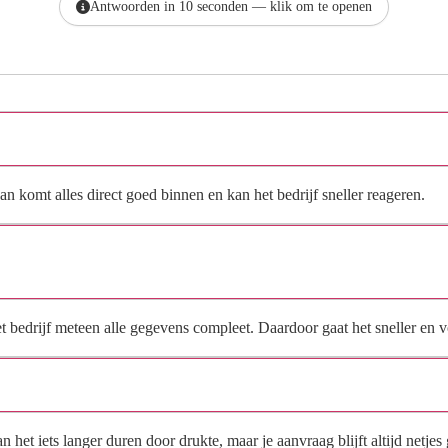
Antwoorden in 10 seconden — klik om te openen
Hoe vraag ik een offerte aan bij Vochtwering Specialist?
n komt alles direct goed binnen en kan het bedrijf sneller reageren.
Waarom moet de aanvraag via de site en niet via
direct contact?
het bedrijf meteen alle gegevens compleet. Daardoor gaat het sneller en
Hoe snel krijg ik reactie op mijn aanvraag?
et iets langer duren door drukte, maar je aanvraag blijft altijd netjes 