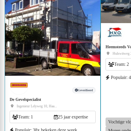
Heemsteeds Vo
Hulswitweg 
Team: 2
Populair: 
Geverifieerd
De Gevelspecialist
Ingenieur Lelyweg 10, Haa...
Team: 1
25 jaar expertise
Vochtige vl
Populair: 38x bekeken deze week
Muren onde