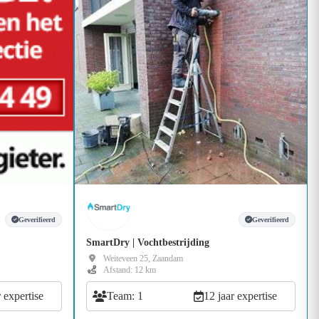
Geverifieerd
Geverifieerd
SmartDry | Vochtbestrijding
Weiteveen 25, Zaandam
Afstand: 12 km
r expertise
Team: 1
12 jaar expertise