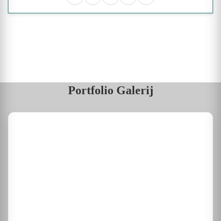
Facebook
Linkedin
Whatsapp
Email
Kopieer link
Portfolio Galerij