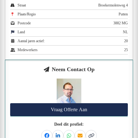
Straat
Broekermolenweg 4
Plaats/Regio
Putten
Postcode
3882 MG
Land
NL
Aantal jaren actief:
20
Medewerkers
25
Neem Contact Op
Vraag Offerte Aan
Deel dit profiel: