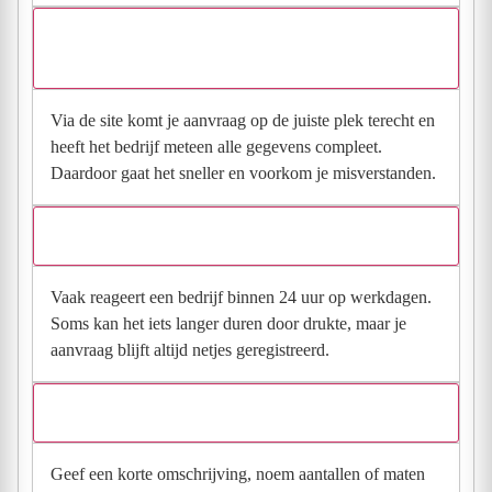
Waarom moet de aanvraag via de site en niet via
direct contact?
Via de site komt je aanvraag op de juiste plek terecht en
heeft het bedrijf meteen alle gegevens compleet.
Daardoor gaat het sneller en voorkom je misverstanden.
Hoe snel krijg ik reactie op mijn aanvraag?
Vaak reageert een bedrijf binnen 24 uur op werkdagen.
Soms kan het iets langer duren door drukte, maar je
aanvraag blijft altijd netjes geregistreerd.
Wat moet ik invullen voor een goede prijsindicatie?
Geef een korte omschrijving, noem aantallen of maten