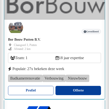
Geverifieerd
Bor Bouw Putten B.V.
Claasgoed 3, Putten
Afstand: 2 km
Team: 1
18 jaar expertise
Populair: 27x bekeken deze week
Badkamerrenovatie
Verbouwing
Nieuwbouw
Profiel
Offerte