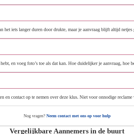
Hoe snel krijg ik reactie op mijn aanvraag?
et iets langer duren door drukte, maar je aanvraag blijft altijd netjes 
Wat moet ik invullen voor een goede prijsindicatie?
ebt, en voeg foto’s toe als dat kan. Hoe duidelijker je aanvraag, hoe be
Wat gebeurt er met mijn gegevens na mijn aanvraag?
en en contact op te nemen over deze klus. Niet voor onnodige reclame
Nog vragen?
Neem contact met ons op voor hulp
Vergelijkbare Aannemers in de buurt