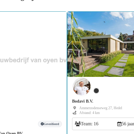
Bodavi B.V.
Ammerzodenseweg 27, Hedel
Afstand: 4 km
Team: 16
56 jaa
Geverifieerd
Van Oyen BV