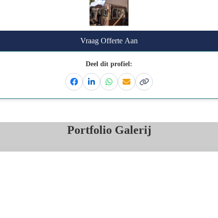
Vraag Offerte Aan
Deel dit profiel:
Facebook
Linkedin
Whatsapp
Email
Kopieer link
Portfolio Galerij