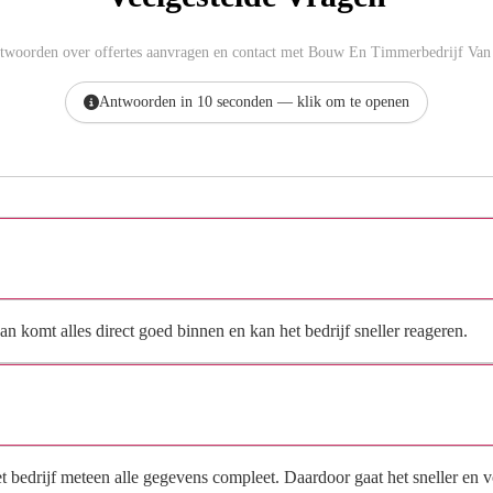
ntwoorden over offertes aanvragen en contact met Bouw En Timmerbedrijf Van
Antwoorden in 10 seconden — klik om te openen
Hoe vraag ik een offerte aan bij Bouw En Timmerbedrijf
Van De Wiel?
n komt alles direct goed binnen en kan het bedrijf sneller reageren.
Waarom moet de aanvraag via de site en niet via
direct contact?
het bedrijf meteen alle gegevens compleet. Daardoor gaat het sneller en