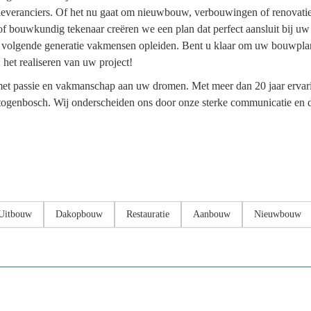
everanciers. Of het nu gaat om nieuwbouw, verbouwingen of renovaties,
of bouwkundig tekenaar creëren we een plan dat perfect aansluit bij uw
e de volgende generatie vakmensen opleiden. Bent u klaar om uw bouwpl
j het realiseren van uw project!
t passie en vakmanschap aan uw dromen. Met meer dan 20 jaar ervarin
ogenbosch. Wij onderscheiden ons door onze sterke communicatie en de k
Uitbouw
Dakopbouw
Restauratie
Aanbouw
Nieuwbouw