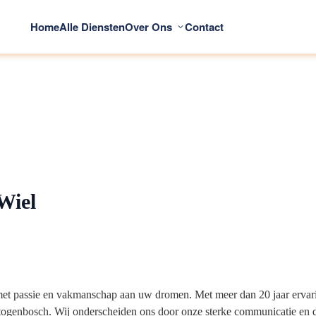
Home
Alle Diensten
Over Ons
Contact
Wiel
t passie en vakmanschap aan uw dromen. Met meer dan 20 jaar ervarin
ogenbosch. Wij onderscheiden ons door onze sterke communicatie en de k