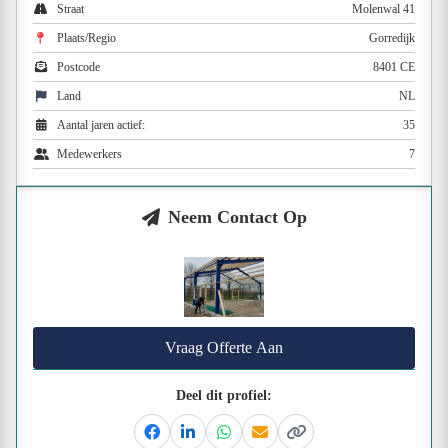
Straat
Molenwal 41
Plaats/Regio
Gorredijk
Postcode
8401 CE
Land
NL
Aantal jaren actief:
35
Medewerkers
7
Neem Contact Op
Vraag Offerte Aan
Deel dit profiel:
Facebook
Linkedin
Whatsapp
Email
Kopieer link