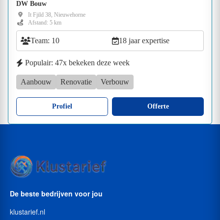
DW Bouw
It Fjild 38, Nieuwehorne
Afstand: 5 km
Team: 10
18 jaar expertise
Populair: 47x bekeken deze week
Aanbouw
Renovatie
Verbouw
Profiel
Offerte
De beste bedrijven voor jou
klustarief.nl