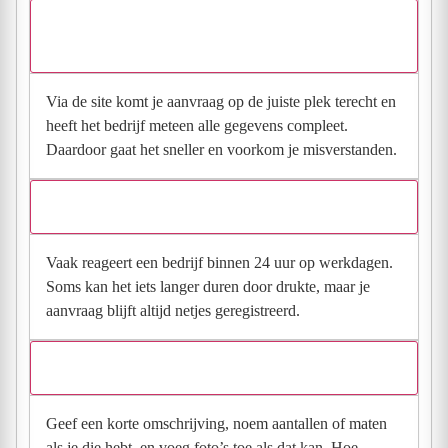
Waarom moet de aanvraag via de site en niet via
direct contact?
Via de site komt je aanvraag op de juiste plek terecht en
heeft het bedrijf meteen alle gegevens compleet.
Daardoor gaat het sneller en voorkom je misverstanden.
Hoe snel krijg ik reactie op mijn aanvraag?
Vaak reageert een bedrijf binnen 24 uur op werkdagen.
Soms kan het iets langer duren door drukte, maar je
aanvraag blijft altijd netjes geregistreerd.
Wat moet ik invullen voor een goede prijsindicatie?
Geef een korte omschrijving, noem aantallen of maten
als je die hebt, en voeg foto’s toe als dat kan. Hoe