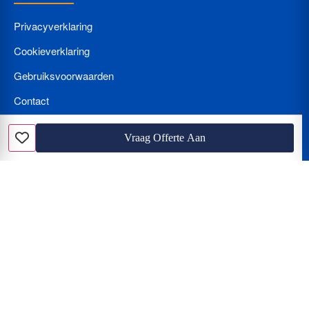
Privacyverklaring
Cookieverklaring
Gebruiksvoorwaarden
Contact
Bedrijf Aanmelden
Vraag Offerte Aan
Favoriet
Nieuws
Loodgieter met spoed? Wat kost een loodgieter per uur en hoe
herkent u de beunhaas?
Hoe vindt u de beste vakman? Vergelijken van offertes, tarieven
en de juiste certificering
De Klus Assistent van de Toekomst: Hoe u AI (Gemini en Chat
GPT) inzet voor de perfecte verbouwing