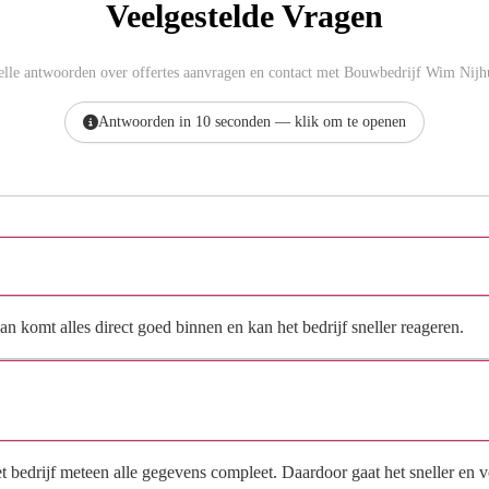
Veelgestelde Vragen
elle antwoorden over offertes aanvragen en contact met Bouwbedrijf Wim Nijhu
Antwoorden in 10 seconden — klik om te openen
Hoe vraag ik een offerte aan bij Bouwbedrijf Wim Nijhuis?
n komt alles direct goed binnen en kan het bedrijf sneller reageren.
Waarom moet de aanvraag via de site en niet via
direct contact?
het bedrijf meteen alle gegevens compleet. Daardoor gaat het sneller en