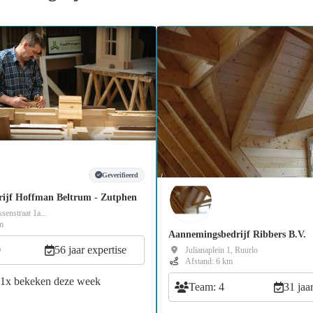
Geverifieerd
rijf Hoffman Beltrum - Zutphen
senstraat 1a...
m
Aannemingsbedrijf Ribbers B.V.
0
56 jaar expertise
Julianaplein 1, Ruurlo
Afstand: 6 km
41x bekeken deze week
Team: 4
31 jaa