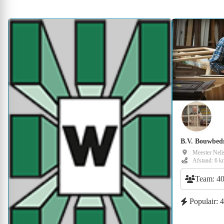
B.V. Bouwbed
Meester Nelis
Afstand: 6 k
Team: 4
Populair: 