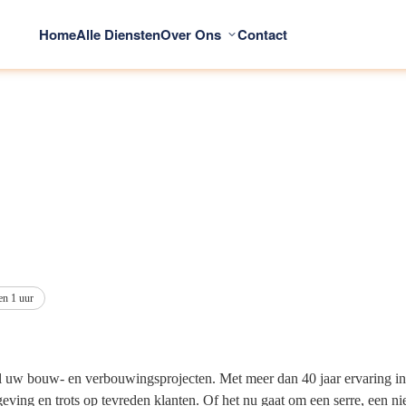
Home
Alle Diensten
Over Ons
Contact
en 1 uur
al uw bouw- en verbouwingsprojecten. Met meer dan 40 jaar ervaring i
eving en trots op tevreden klanten. Of het nu gaat om een serre, een 