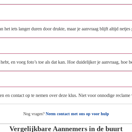
Hoe snel krijg ik reactie op mijn aanvraag?
et iets langer duren door drukte, maar je aanvraag blijft altijd netjes 
Wat moet ik invullen voor een goede prijsindicatie?
ebt, en voeg foto’s toe als dat kan. Hoe duidelijker je aanvraag, hoe be
Wat gebeurt er met mijn gegevens na mijn aanvraag?
en en contact op te nemen over deze klus. Niet voor onnodige reclame
Nog vragen?
Neem contact met ons op voor hulp
Vergelijkbare Aannemers in de buurt