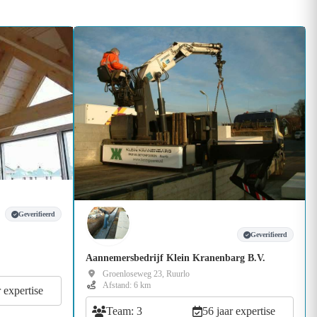
Geverifieerd
Geverifieerd
Aannemersbedrijf Klein Kranenbarg B.V.
Groenloseweg 23, Ruurlo
Afstand: 6 km
r expertise
Team: 3
56 jaar expertise