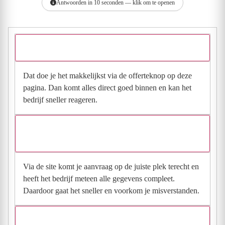
Antwoorden in 10 seconden — klik om te openen
Hoe vraag ik een offerte aan bij Houttec Montage BV?
Dat doe je het makkelijkst via de offerteknop op deze
pagina. Dan komt alles direct goed binnen en kan het
bedrijf sneller reageren.
Waarom moet de aanvraag via de site en niet via
direct contact?
Via de site komt je aanvraag op de juiste plek terecht en
heeft het bedrijf meteen alle gegevens compleet.
Daardoor gaat het sneller en voorkom je misverstanden.
Hoe snel krijg ik reactie op mijn aanvraag?