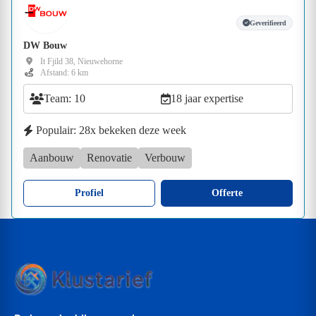
Geverifieerd
DW Bouw
It Fjild 38, Nieuwehorne
Afstand: 6 km
Team: 10
18 jaar expertise
Populair: 28x bekeken deze week
Aanbouw
Renovatie
Verbouw
Profiel
Offerte