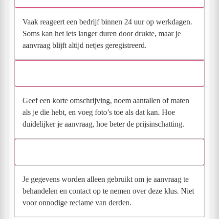
Vaak reageert een bedrijf binnen 24 uur op werkdagen.
Soms kan het iets langer duren door drukte, maar je
aanvraag blijft altijd netjes geregistreerd.
Wat moet ik invullen voor een goede prijsindicatie?
Geef een korte omschrijving, noem aantallen of maten
als je die hebt, en voeg foto’s toe als dat kan. Hoe
duidelijker je aanvraag, hoe beter de prijsinschatting.
Wat gebeurt er met mijn gegevens na mijn aanvraag?
Je gegevens worden alleen gebruikt om je aanvraag te
behandelen en contact op te nemen over deze klus. Niet
voor onnodige reclame van derden.