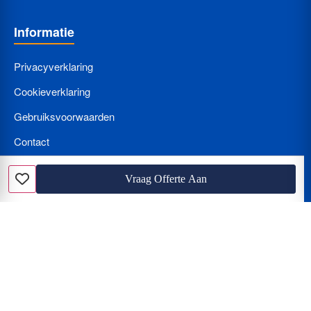
Informatie
Privacyverklaring
Cookieverklaring
Gebruiksvoorwaarden
Contact
Bedrijf Aanmelden
Vraag Offerte Aan
Favoriet
Nieuws
Loodgieter met spoed? Wat kost een loodgieter per uur en hoe
herkent u de beunhaas?
Hoe vindt u de beste vakman? Vergelijken van offertes, tarieven
en de juiste certificering