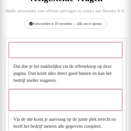
Snelle antwoorden over offertes aanvragen en contact met Rowebo B.V..
Antwoorden in 10 seconden — klik om te openen
Hoe vraag ik een offerte aan bij Rowebo B.V.?
Dat doe je het makkelijkst via de offerteknop op deze
pagina. Dan komt alles direct goed binnen en kan het
bedrijf sneller reageren.
Waarom moet de aanvraag via de site en niet via
direct contact?
Via de site komt je aanvraag op de juiste plek terecht en
heeft het bedrijf meteen alle gegevens compleet.