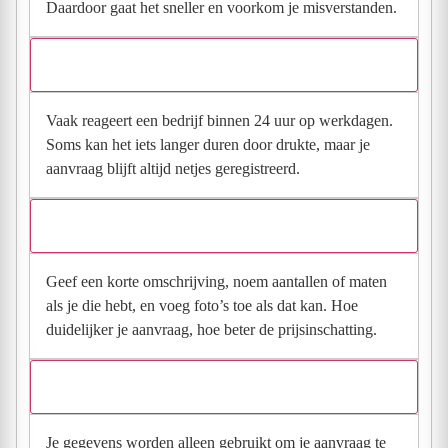
Daardoor gaat het sneller en voorkom je misverstanden.
Hoe snel krijg ik reactie op mijn aanvraag?
Vaak reageert een bedrijf binnen 24 uur op werkdagen.
Soms kan het iets langer duren door drukte, maar je
aanvraag blijft altijd netjes geregistreerd.
Wat moet ik invullen voor een goede prijsindicatie?
Geef een korte omschrijving, noem aantallen of maten
als je die hebt, en voeg foto’s toe als dat kan. Hoe
duidelijker je aanvraag, hoe beter de prijsinschatting.
Wat gebeurt er met mijn gegevens na mijn aanvraag?
Je gegevens worden alleen gebruikt om je aanvraag te