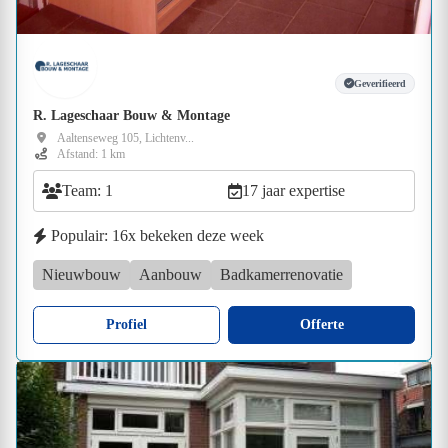
Geverifieerd
R. Lageschaar Bouw & Montage
Aaltenseweg 105, Lichtenv...
Afstand: 1 km
Team: 1
17 jaar expertise
Populair: 16x bekeken deze week
Nieuwbouw
Aanbouw
Badkamerrenovatie
Profiel
Offerte