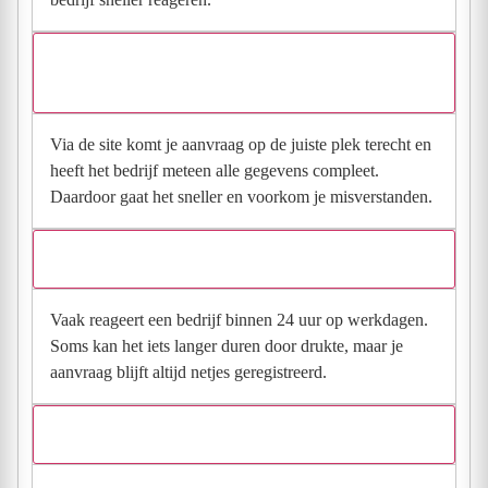
Waarom moet de aanvraag via de site en niet via
direct contact?
Via de site komt je aanvraag op de juiste plek terecht en
heeft het bedrijf meteen alle gegevens compleet.
Daardoor gaat het sneller en voorkom je misverstanden.
Hoe snel krijg ik reactie op mijn aanvraag?
Vaak reageert een bedrijf binnen 24 uur op werkdagen.
Soms kan het iets langer duren door drukte, maar je
aanvraag blijft altijd netjes geregistreerd.
Wat moet ik invullen voor een goede prijsindicatie?