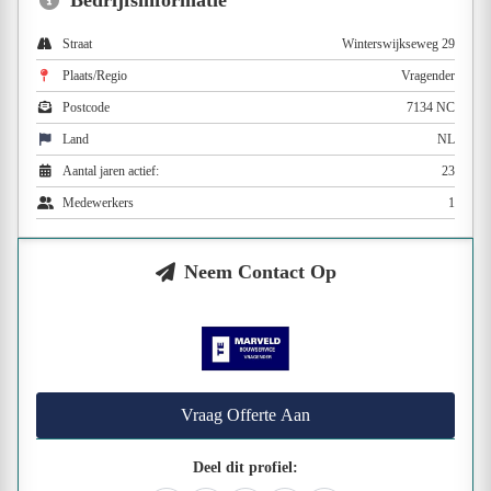
Bedrijfsinformatie
Straat
Winterswijkseweg 29
Plaats/Regio
Vragender
Postcode
7134 NC
Land
NL
Aantal jaren actief:
23
Medewerkers
1
Neem Contact Op
Vraag Offerte Aan
Deel dit profiel: