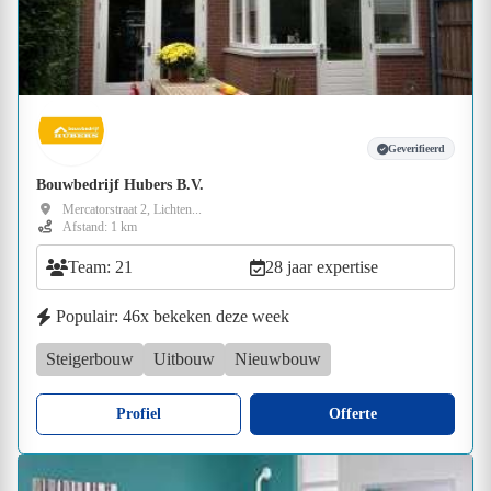
Geverifieerd
Bouwbedrijf Hubers B.V.
Mercatorstraat 2, Lichten...
Afstand: 1 km
Team: 21
28 jaar expertise
Populair: 46x bekeken deze week
Steigerbouw
Uitbouw
Nieuwbouw
Profiel
Offerte