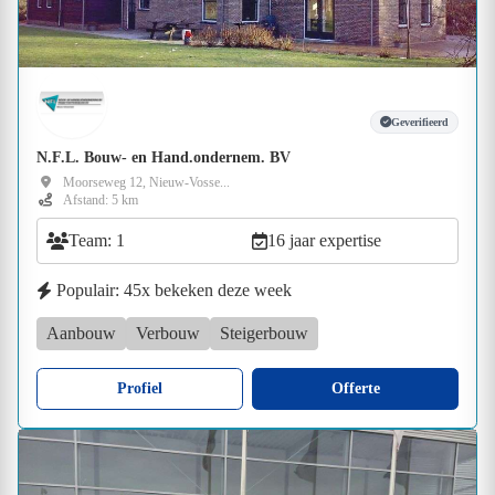
Geverifieerd
N.F.L. Bouw- en Hand.ondernem. BV
Moorseweg 12, Nieuw-Vosse...
Afstand: 5 km
Team: 1
16 jaar expertise
Populair: 45x bekeken deze week
Aanbouw
Verbouw
Steigerbouw
Profiel
Offerte