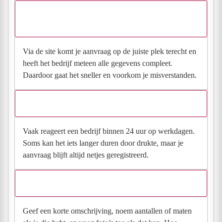
Waarom moet de aanvraag via de site en niet via
direct contact?
Via de site komt je aanvraag op de juiste plek terecht en
heeft het bedrijf meteen alle gegevens compleet.
Daardoor gaat het sneller en voorkom je misverstanden.
Hoe snel krijg ik reactie op mijn aanvraag?
Vaak reageert een bedrijf binnen 24 uur op werkdagen.
Soms kan het iets langer duren door drukte, maar je
aanvraag blijft altijd netjes geregistreerd.
Wat moet ik invullen voor een goede prijsindicatie?
Geef een korte omschrijving, noem aantallen of maten