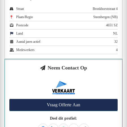
Straat
Bronkhorststraat 4
Plaats/Regio
Steenbergen (NB)
Postcode
4651 SZ
Land
NL
Aantal jaren actief:
32
Medewerkers
4
Neem Contact Op
Vraag Offerte Aan
Deel dit profiel: