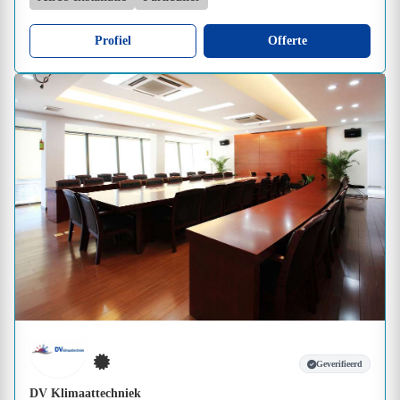
Profiel
Offerte
Geverifieerd
DV Klimaattechniek