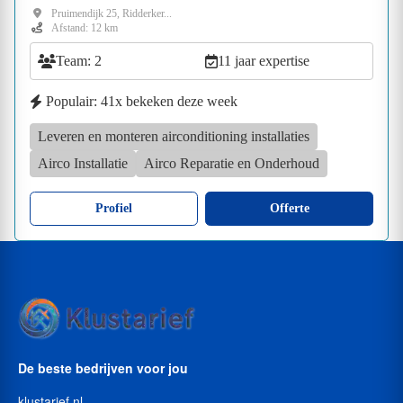
Pruimendijk 25, Ridderker...
Afstand: 12 km
Team: 2
11 jaar expertise
Populair: 41x bekeken deze week
Leveren en monteren airconditioning installaties
Airco Installatie
Airco Reparatie en Onderhoud
Profiel
Offerte
De beste bedrijven voor jou
klustarief.nl