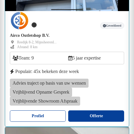
Geverifieerd
Airco Outletshop B.V.
Reedijk 8-2, Mijnsheerenl...
Afstand: 8 km
Team: 9
5 jaar expertise
Populair: 45x bekeken deze week
Advies traject op basis van uw wensen
Vrijblijvend Opname Gesprek
Vrijblijvende Showroom Afspraak
Profiel
Offerte