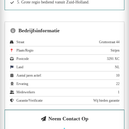
5. Grote regio bediend vanuit Zuid-Holland.
Bedrijfsinformatie
Straat
Gruttostraat 44
Plaats/Regio
Strijen
Postcode
3291 XC
Land
NL
Aantal jaren actief:
10
Ervaring
22
Medewerkers
1
Garantie/Verificatie
Wij bieden garantie
Neem Contact Op