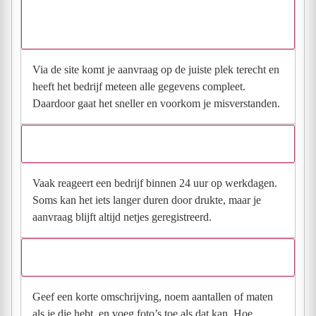
Waarom moet de aanvraag via de site en niet via
direct contact?
Via de site komt je aanvraag op de juiste plek terecht en
heeft het bedrijf meteen alle gegevens compleet.
Daardoor gaat het sneller en voorkom je misverstanden.
Hoe snel krijg ik reactie op mijn aanvraag?
Vaak reageert een bedrijf binnen 24 uur op werkdagen.
Soms kan het iets langer duren door drukte, maar je
aanvraag blijft altijd netjes geregistreerd.
Wat moet ik invullen voor een goede prijsindicatie?
Geef een korte omschrijving, noem aantallen of maten
als je die hebt, en voeg foto’s toe als dat kan. Hoe