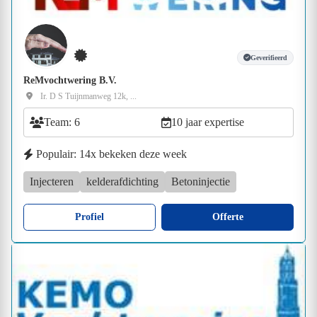
Geverifieerd
ReMvochtwering B.V.
Ir. D S Tuijnmanweg 12k, ...
Team: 6
10 jaar expertise
Populair: 14x bekeken deze week
Injecteren
kelderafdichting
Betoninjectie
Profiel
Offerte