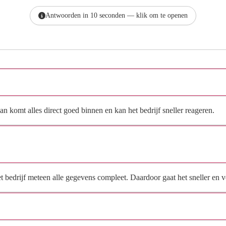
Antwoorden in 10 seconden — klik om te openen
Hoe vraag ik een offerte aan bij Prevent Vochtwering B.V.?
n komt alles direct goed binnen en kan het bedrijf sneller reageren.
Waarom moet de aanvraag via de site en niet via
direct contact?
het bedrijf meteen alle gegevens compleet. Daardoor gaat het sneller en
Hoe snel krijg ik reactie op mijn aanvraag?