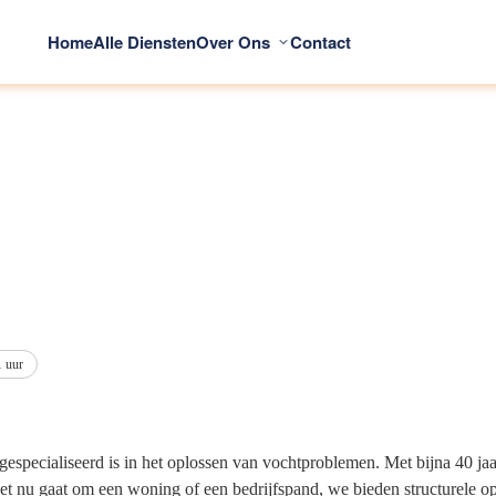
Home
Alle Diensten
Over Ons
Contact
1 uur
gespecialiseerd is in het oplossen van vochtproblemen. Met bijna 40 ja
het nu gaat om een woning of een bedrijfspand, we bieden structurele o