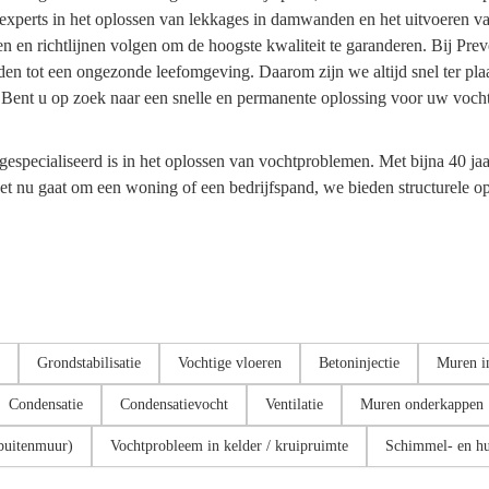
experts in het oplossen van lekkages in damwanden en het uitvoeren va
n en richtlijnen volgen om de hoogste kwaliteit te garanderen. Bij Pr
tot een ongezonde leefomgeving. Daarom zijn we altijd snel ter plaats
. Bent u op zoek naar een snelle en permanente oplossing voor uw vo
gespecialiseerd is in het oplossen van vochtproblemen. Met bijna 40 ja
het nu gaat om een woning of een bedrijfspand, we bieden structurele o
Grondstabilisatie
Vochtige vloeren
Betoninjectie
Muren in
Condensatie
Condensatievocht
Ventilatie
Muren onderkappen
 buitenmuur)
Vochtprobleem in kelder / kruipruimte
Schimmel- en h