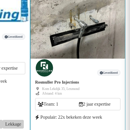
Geverifieerd
r expertise
Geverifieerd
week
Rosmuller Pro Injections
Kom Lekdijk 35, Lexmond
Afstand: 4 km
Team: 1
2 jaar expertise
Populair: 22x bekeken deze week
Lekkage