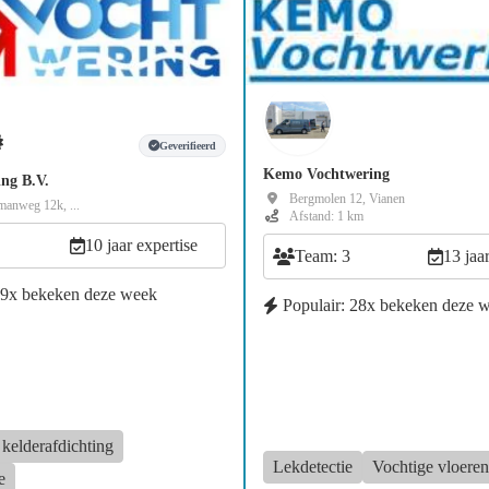
Geverifieerd
Kemo Vochtwering
ng B.V.
Bergmolen 12, Vianen
nmanweg 12k, ...
Afstand: 1 km
10 jaar expertise
Team: 3
13 jaa
49x bekeken deze week
Populair: 28x bekeken deze 
kelderafdichting
Lekdetectie
Vochtige vloeren
e