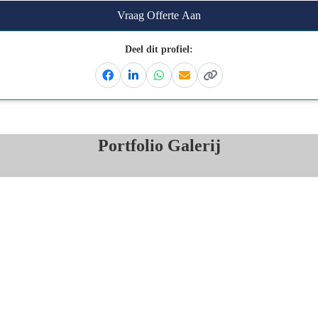
Vraag Offerte Aan
Deel dit profiel:
Facebook
Linkedin
Whatsapp
Email
Kopieer link
Portfolio Galerij