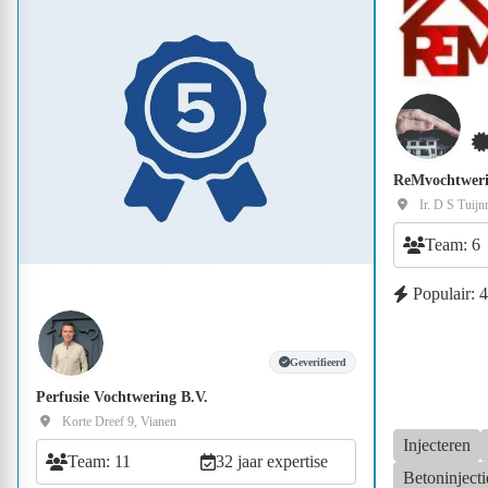
ReMvochtweri
Ir. D S Tuij
Team: 6
Populair: 
Geverifieerd
Perfusie Vochtwering B.V.
Korte Dreef 9, Vianen
Injecteren
Team: 11
32 jaar expertise
Betoninjecti